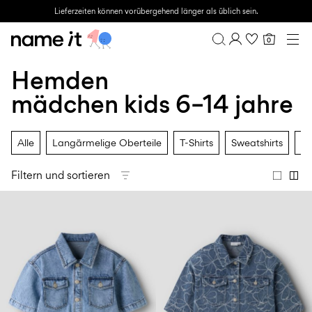
Lieferzeiten können vorübergehend länger als üblich sein.
0
BABY
0–18 MONATE
Hemden
Übersicht
MINI
1½–8 JAHRE
Bestellhistorie
mädchen kids 6–14 jahre
KIDS
Profil
6–14 JAHRE
Wunschliste
TEEN
Alle
Langärmelige Oberteile
T-Shirts
Sweatshirts
Pu
FAQ
SALE
ABMELDEN
Filtern und sortieren
ACTIVEWEAR
MARKEN
Approved
Back
Essentials
Lotto
Clogs
for
to
für
Sport