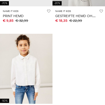
-70%
-20%
NAME IT KIDS
NAME IT KIDS
G
ESTREIFTE HEMD OHNE ÄRMEL
PRINT HEMD
€ 9,85
€ 32,99
€ 18,35
€ 22,99
-50%