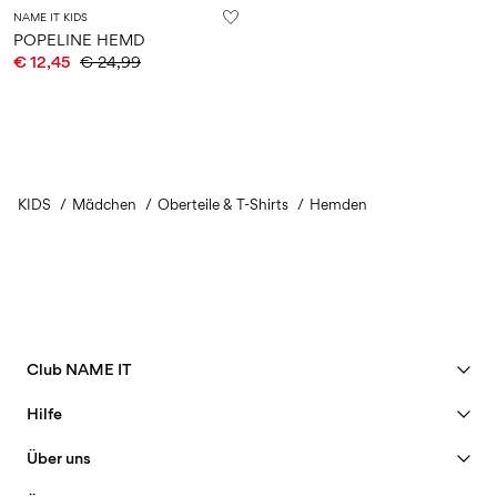
NAME IT KIDS
POPELINE HEMD
€ 12,45
€ 24,99
KIDS
Mädchen
Oberteile & T-Shirts
Hemden
Club NAME IT
Vorteile ansehen
Hilfe
Member werden
Kundendienst
Über uns
Mein Konto
Größentabelle
40 years of NAME IT
FAQ