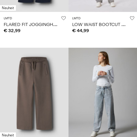
Neuheit
LMTD
LMTD
F
LARED FIT JOGGINGHOSE
L
OW WAIST BOOTCUT JEANS
€ 32,99
€ 44,99
Neuheit