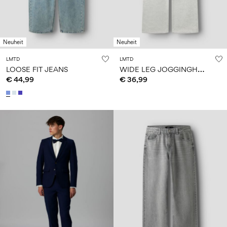
Neuheit
Neuheit
LMTD
LMTD
W
IDE LEG JOGGINGHOSE
LOOSE FIT JEANS
€ 44,99
€ 36,99