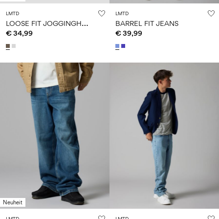
LMTD
LMTD
L
OOSE FIT JOGGINGHOSE
BARREL FIT JEANS
€ 34,99
€ 39,99
Neuheit
LMTD
LMTD