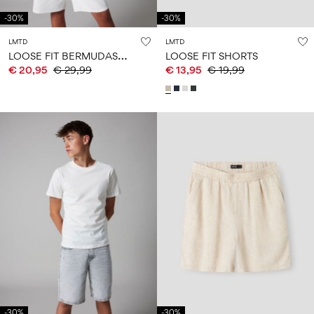
-30%
-30%
LMTD
LMTD
L
OOSE FIT BERMUDASHORTS
LOOSE FIT SHORTS
€ 20,95
€ 29,99
€ 13,95
€ 19,99
-30%
-30%