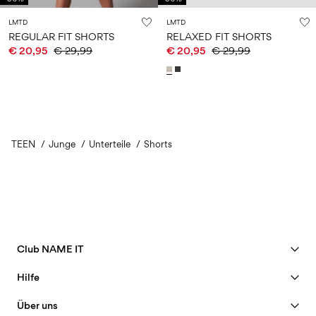
LMTD
LMTD
REGULAR FIT SHORTS
RELAXED FIT SHORTS
€ 20,95
€ 29,99
€ 20,95
€ 29,99
TEEN
Junge
Unterteile
Shorts
Club NAME IT
Vorteile ansehen
Hilfe
Member werden
Kundendienst
Über uns
Mein Konto