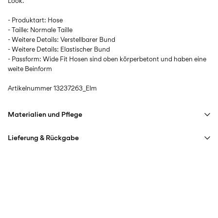
Look.
- Produktart: Hose
- Taille: Normale Taille
- Weitere Details: Verstellbarer Bund
- Weitere Details: Elastischer Bund
- Passform: Wide Fit Hosen sind oben körperbetont und haben eine
weite Beinform
Artikelnummer
13237263_Elm
Materialien und Pflege
Lieferung & Rückgabe
Maschinenwäsche bei 30 °C
Nicht bleichen
Lieferung nach Hause (Post AT)
€ 4,95
Nicht im Wäschetrockner trocknen
Ab
€ 69,90
kostenlos
Bügeln mit niedriger Temperatur. Max. Temperatur: 100 °C
Nicht chemisch reinigen