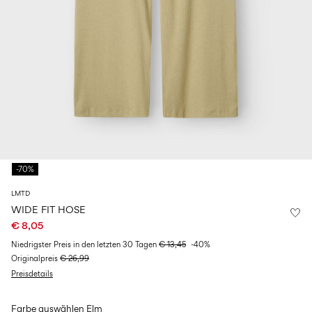
Größe
school
play
Babys
6–
27-
6–
1½–
0–
14
35
14
8
18
Jahre
Jahre
Jahre
monate
Anmelden
Hast
du
Fragen?
-70%
Über
uns
LMTD
Österreich
WIDE FIT HOSE
/
€ 8,05
Deutsch
Niedrigster Preis in den letzten 30 Tagen
€ 13,45
-40%
Originalpreis
€ 26,99
Preisdetails
Farbe auswählen
Elm