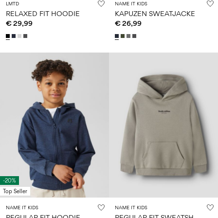
LMTD
NAME IT KIDS
RELAXED FIT HOODIE
KAPUZEN SWEATJACKE
€ 29,99
€ 26,99
-20%
Top Seller
NAME IT KIDS
NAME IT KIDS
R
EGULAR FIT HOODIE MIT REISSVERSCHLUSS
R
EGULAR FIT SWEATSHIRT