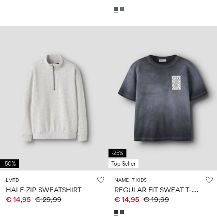
-25%
-50%
Top Seller
LMTD
NAME IT KIDS
R
EGULAR FIT SWEAT T-SHIRT
HALF-ZIP SWEATSHIRT
€ 14,95
€ 29,99
€ 14,95
€ 19,99