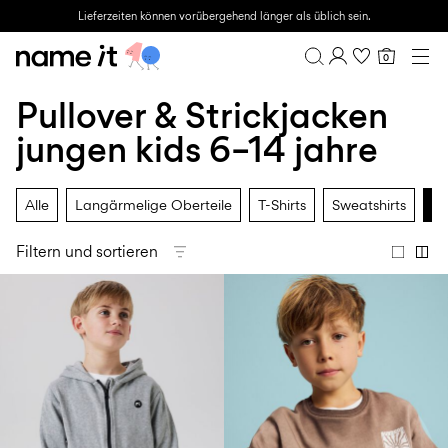
Lieferzeiten können vorübergehend länger als üblich sein.
0
BABY
0–18 MONATE
Pullover & Strickjacken
Übersicht
MINI
1½–8 JAHRE
Bestellhistorie
jungen kids 6–14 jahre
KIDS
Profil
6–14 JAHRE
Wunschliste
TEEN
Alle
Langärmelige Oberteile
T-Shirts
Sweatshirts
Pu
FAQ
SALE
ABMELDEN
Filtern und sortieren
ACTIVEWEAR
MARKEN
Approved
Back
Essentials
Lotto
Clogs
for
to
für
Sport