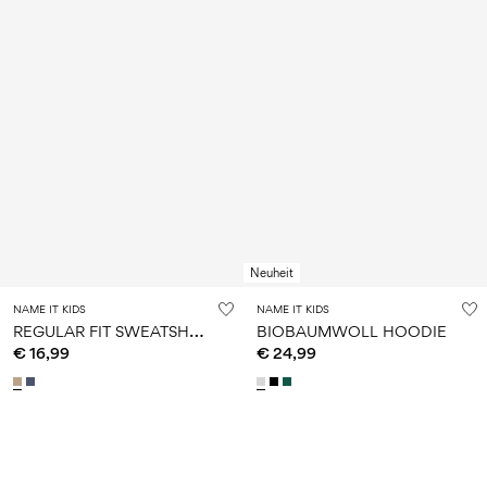
Neuheit
NAME IT KIDS
NAME IT KIDS
R
EGULAR FIT SWEATSHIRT
BIOBAUMWOLL HOODIE
€ 16,99
€ 24,99