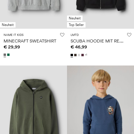
Neuheit
Neuheit
Top Seller
NAME IT KIDS
LMTD
S
CUBA HOODIE MIT REISSVERSCHLUSS
MINECRAFT SWEATSHIRT
€ 29,99
€ 46,99
+1