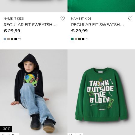
NAME IT KIDS
NAME IT KIDS
R
EGULAR FIT SWEATSHIRT
R
EGULAR FIT SWEATSHIRT
€ 29,99
€ 29,99
+4
+4
-30%