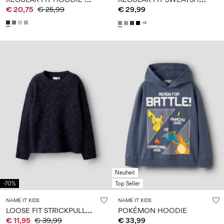
€ 20,75
€ 25,99
€ 29,99
+4
Neuheit
-70%
Top Seller
NAME IT KIDS
NAME IT KIDS
L
OOSE FIT STRICKPULLOVER
POKÉMON HOODIE
€ 11,95
€ 39,99
€ 33,99