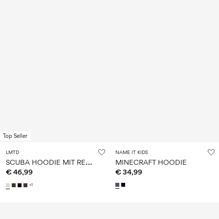
Top Seller
LMTD
NAME IT KIDS
S
CUBA HOODIE MIT REISSVERSCHLUSS
MINECRAFT HOODIE
€ 46,99
€ 34,99
+1