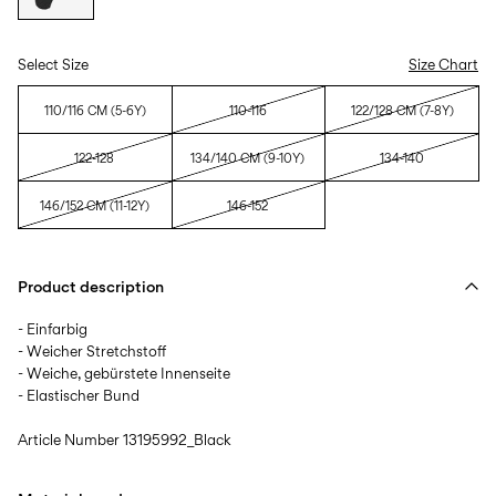
Select Size
Size Chart
110/116 CM (5-6Y)
110-116
122/128 CM (7-8Y)
122-128
134/140 CM (9-10Y)
134-140
146/152 CM (11-12Y)
146-152
Product description
- Einfarbig
- Weicher Stretchstoff
- Weiche, gebürstete Innenseite
- Elastischer Bund
Article Number
13195992_Black