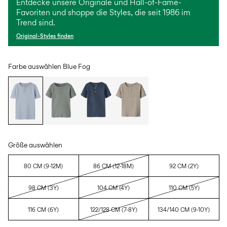
Entdecke unsere Originale und Hall-of-Fame-
Favoriten und shoppe die Styles, die seit 1986 im
Trend sind.
Original-Styles finden
Farbe auswählen
Blue Fog
Größe auswählen
80 CM (9-12M)
86 CM (12-18M)
92 CM (2Y)
98 CM (3Y)
104 CM (4Y)
110 CM (5Y)
116 CM (6Y)
122/128 CM (7-8Y)
134/140 CM (9-10Y)