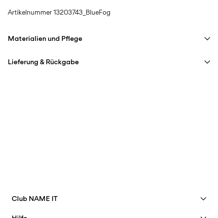
Artikelnummer
13203743_BlueFog
Materialien und Pflege
Lieferung & Rückgabe
Maschinenwäsche bei max. 40 °C im Schonwaschgang
Nicht bleichen
Lieferung nach Hause (Post AT)
€ 4,95
Nicht im Wäschetrockner trocknen
Ab
€ 69,90
kostenlos
Bügeleisen auf mittlerer Hitze.
Nicht chemisch reinigen
Lieferoptionen
Hängend trocknen, vor direkter Sonneneinstrahlung schützen
Club NAME IT
Vorteile ansehen
Hilfe