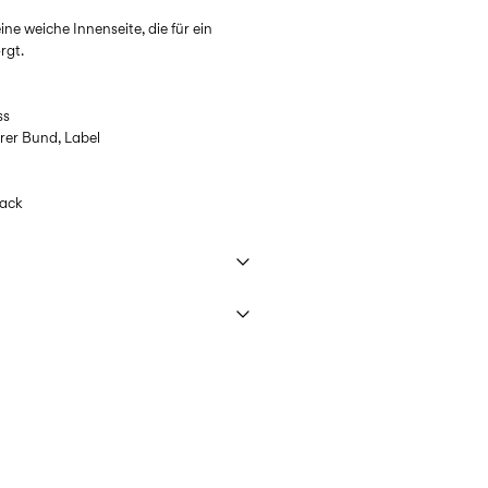
ne weiche Innenseite, die für ein
rgt.
ss
arer Bund, Label
lack
 max. 40 °C im Schonwaschgang
t AT)
€ 4,95
ner trocknen
r Hitze.