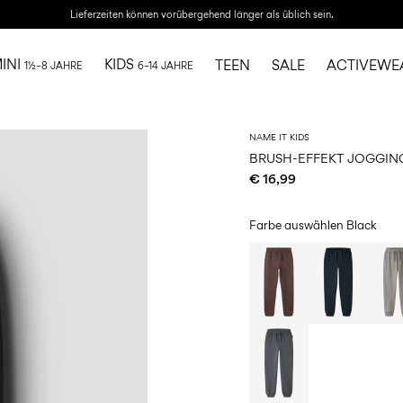
Lieferzeiten können vorübergehend länger als üblich sein.
INI
KIDS
TEEN
SALE
ACTIVEWE
1½–8 JAHRE
6–14 JAHRE
NAME IT KIDS
BRUSH-EFFEKT JOGGI
€ 16,99
Farbe auswählen
Black