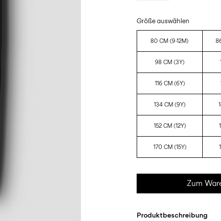
Größe auswählen
80 CM (9-12M)
8
98 CM (3Y)
116 CM (6Y)
134 CM (9Y)
152 CM (12Y)
170 CM (15Y)
Zum Ware
Produktbeschreibung