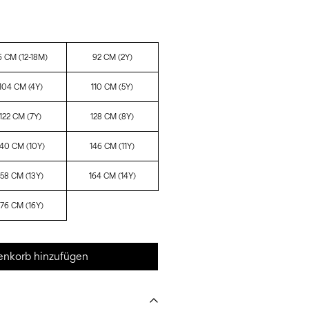
6 CM (12-18M)
92 CM (2Y)
104 CM (4Y)
110 CM (5Y)
122 CM (7Y)
128 CM (8Y)
140 CM (10Y)
146 CM (11Y)
158 CM (13Y)
164 CM (14Y)
176 CM (16Y)
nkorb hinzufügen