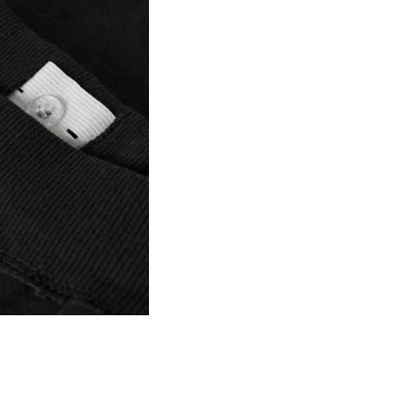
Nicht chemisch reinig
Hängend trocknen