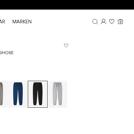
AR
MARKEN
0
Übersicht
Bestellhistorie
NGHOSE
Profil
Wunschliste
FAQ
ABMELDEN