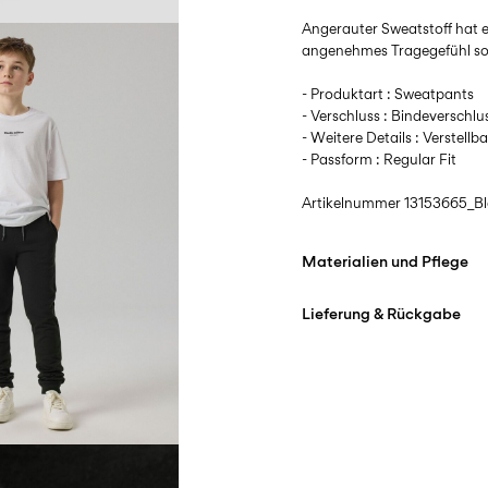
Angerauter Sweatstoff hat ei
angenehmes Tragegefühl so
- Produktart : Sweatpants
- Verschluss : Bindeverschlu
- Weitere Details : Verstellb
- Passform : Regular Fit
Artikelnummer
13153665_B
Materialien und Pflege
Lieferung & Rückgabe
Maschinenwäsche bei
Lieferung nach Hause (Pos
Nicht bleichen
Ab
€ 69,90
kostenlos
Nicht im Wäschetrock
Bügeleisen auf mittlere