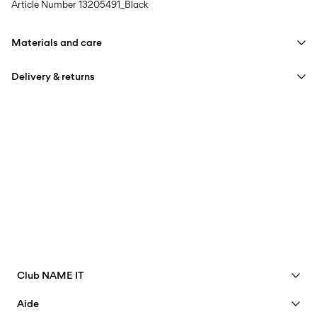
Article Number
13205491_Black
Materials and care
Delivery & returns
Machine wash at max 40°C under gentle wash programme
Do not bleach
Livraison à domicile (Colissimo)
€ 5,95
Tumble dry on low heat settings
Iron on medium heat settings
Collecte en point de retrait (MONDIALRELAY)
€ 4,95
Do not dry clean
Free from
€ 69,90
Options de livraison
Club NAME IT
Voir les avantages
Aide
Devenir membre