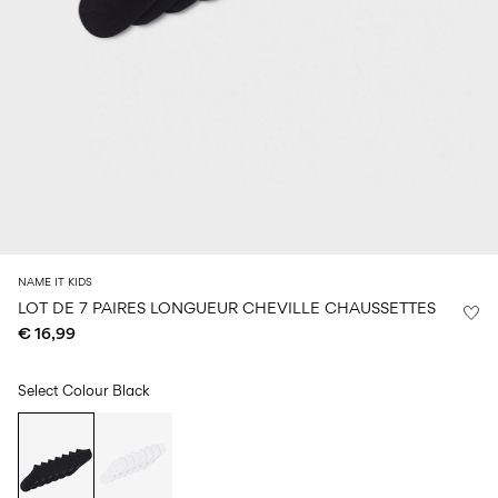
Taille
school
play
de
6–
27-
bébé
6–
1½–
14
35
14
8
0–
ans
ans
ans
18
mois
Sign
in
Any
questions?
NAME IT KIDS
About
LOT DE 7 PAIRES LONGUEUR CHEVILLE CHAUSSETTES
Us
€ 16,99
France
/
français
Select Colour
Black