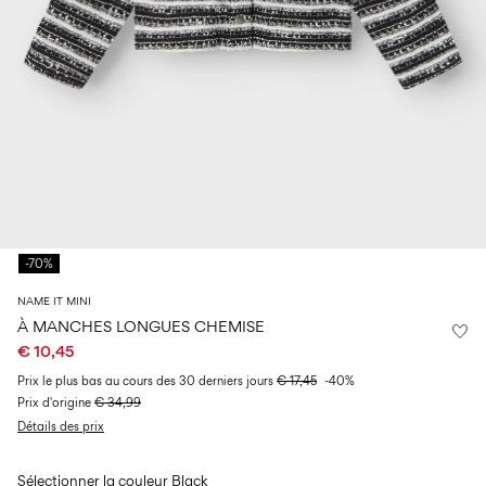
14
8
0–
ans
ans
ans
18
mois
Connectez-
vous
Des
questions
?
À
-70%
propos
de
NAME IT MINI
nous
À MANCHES LONGUES CHEMISE
€ 10,45
Belgique
/
Prix ​​le plus bas au cours des 30 derniers jours
€ 17,45
-40%
français
Prix ​​d'origine
€ 34,99
Détails des prix
Sélectionner la couleur
Black