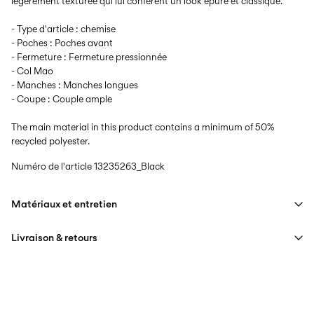
légèrement texturée qui lui confèrent un look épuré et classique.
- Type d'article : chemise
- Poches : Poches avant
- Fermeture : Fermeture pressionnée
- Col Mao
- Manches : Manches longues
- Coupe : Couple ample
The main material in this product contains a minimum of 50%
recycled polyester.
Numéro de l'article
13235263_Black
Matériaux et entretien
Livraison & retours
Lavage en machine, demi-charge, essorage court à 40 °C
Ne pas blanchir
Livraison à domicile (bpost)
€ 4,95
Séchage en tambour interdit