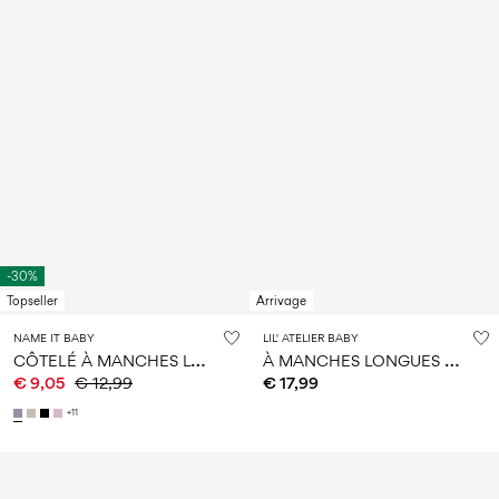
-30%
Topseller
Arrivage
NAME IT BABY
LIL' ATELIER BABY
C
ÔTELÉ À MANCHES LONGUES BARBOTEUSE
À
MANCHES LONGUES BARBOTEUSE
€ 9,05
€ 12,99
€ 17,99
+11