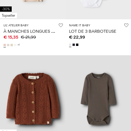
-30%
Topseller
LIL' ATELIER BABY
NAME IT BABY
À
MANCHES LONGUES BARBOTEUSE
LOT DE 3 BARBOTEUSE
€ 15,35
€ 21,99
€ 22,99
+1