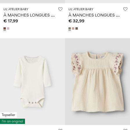
LIL' ATELIER BABY
LIL' ATELIER BABY
À
MANCHES LONGUES BARBOTEUSE
À
MANCHES LONGUES CARDIGAN EN MAILLE
€ 17,99
€ 32,99
Topseller
I'm an original