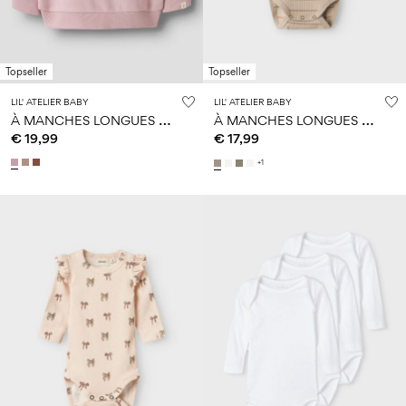
Topseller
Topseller
LIL' ATELIER BABY
LIL' ATELIER BABY
À
MANCHES LONGUES SWEAT-SHIRT
À
MANCHES LONGUES BARBOTEUSE
€ 19,99
€ 17,99
+1