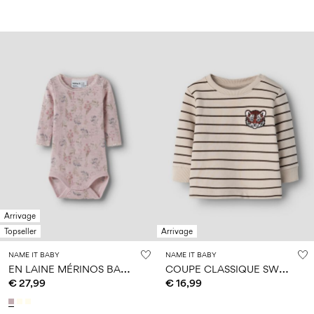
Arrivage
Topseller
Arrivage
NAME IT BABY
NAME IT BABY
E
N LAINE MÉRINOS BARBOTEUSE
C
OUPE CLASSIQUE SWEAT-SHIRT
€ 27,99
€ 16,99