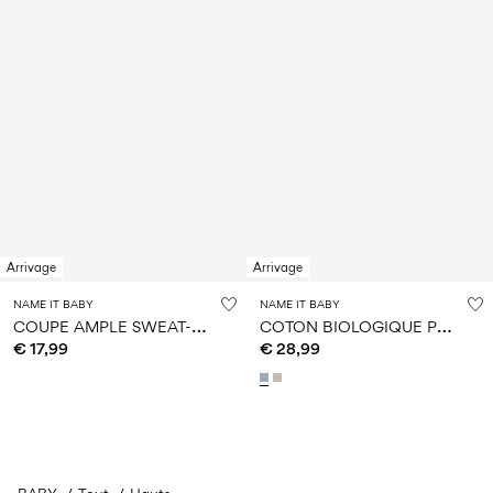
Arrivage
Arrivage
NAME IT BABY
NAME IT BABY
C
OUPE AMPLE SWEAT-SHIRT
C
OTON BIOLOGIQUE PULLOVER
€ 17,99
€ 28,99