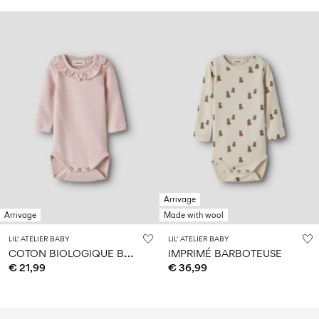
Arrivage
Arrivage
Made with wool
LIL' ATELIER BABY
LIL' ATELIER BABY
C
OTON BIOLOGIQUE BARBOTEUSE
IMPRIMÉ BARBOTEUSE
€ 21,99
€ 36,99