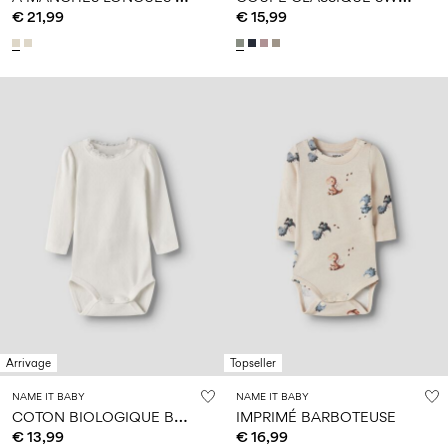
€ 21,99
€ 15,99
Arrivage
Topseller
NAME IT BABY
NAME IT BABY
C
OTON BIOLOGIQUE BARBOTEUSE
IMPRIMÉ BARBOTEUSE
€ 13,99
€ 16,99