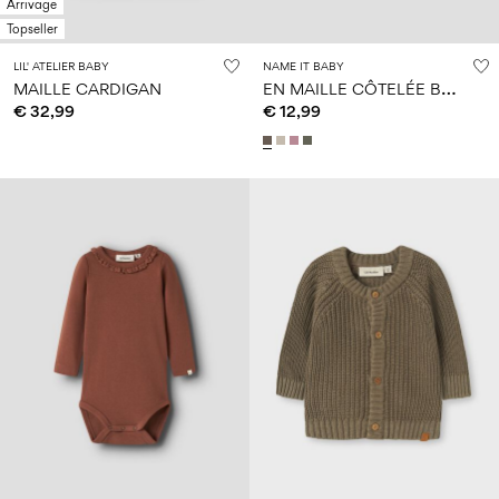
Arrivage
Topseller
LIL' ATELIER BABY
NAME IT BABY
E
N MAILLE CÔTELÉE BARBOTEUSE
MAILLE CARDIGAN
€ 32,99
€ 12,99