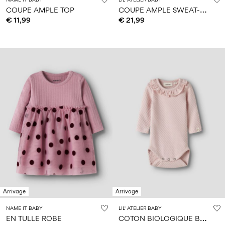
C
OUPE AMPLE SWEAT-SHIRT
COUPE AMPLE TOP
€ 11,99
€ 21,99
Arrivage
Arrivage
NAME IT BABY
LIL' ATELIER BABY
C
OTON BIOLOGIQUE BARBOTEUSE
EN TULLE ROBE