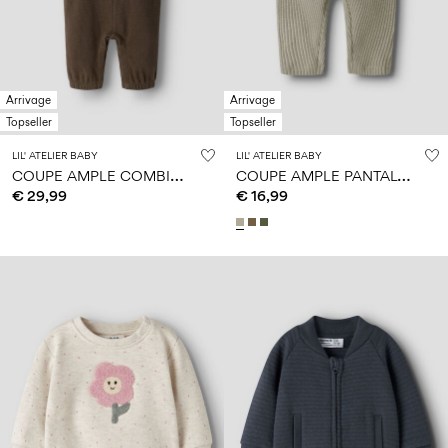
Arrivage
Arrivage
Topseller
Topseller
LIL' ATELIER BABY
LIL' ATELIER BABY
C
OUPE AMPLE COMBINAISON
C
OUPE AMPLE PANTALON
€ 29,99
€ 16,99