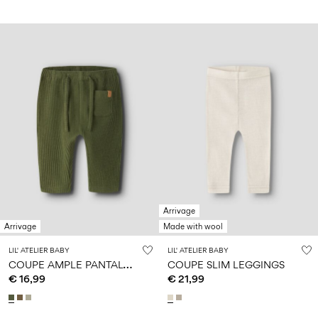
Arrivage
Arrivage
Made with wool
LIL' ATELIER BABY
LIL' ATELIER BABY
C
OUPE AMPLE PANTALON
COUPE SLIM LEGGINGS
€ 16,99
€ 21,99