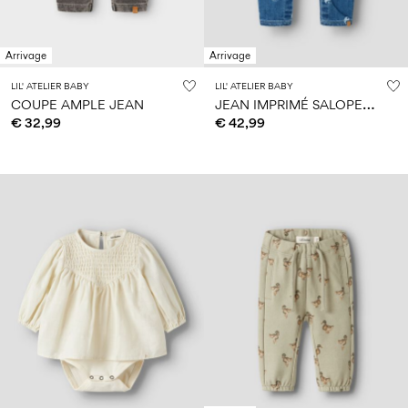
Arrivage
Arrivage
LIL' ATELIER BABY
LIL' ATELIER BABY
J
EAN IMPRIMÉ SALOPETTE
COUPE AMPLE JEAN
€ 32,99
€ 42,99