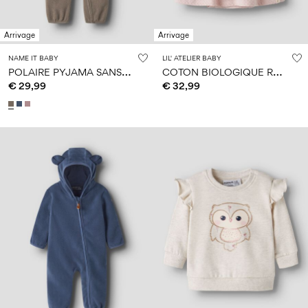
Arrivage
Arrivage
NAME IT BABY
LIL' ATELIER BABY
P
OLAIRE PYJAMA SANS PIEDS
C
OTON BIOLOGIQUE ROBE
€ 29,99
€ 32,99