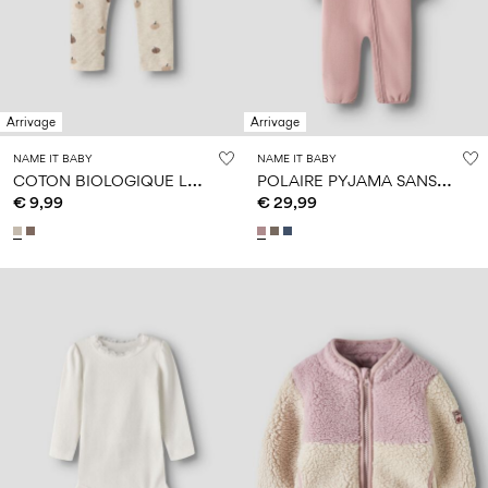
14
8
0–
ans
ans
ans
18
mois
Arrivage
Arrivage
Connectez-
vous
NAME IT BABY
NAME IT BABY
C
OTON BIOLOGIQUE LEGGINGS
P
OLAIRE PYJAMA SANS PIEDS
Des
€ 9,99
€ 29,99
questions
?
À
propos
de
nous
Belgique
/
français