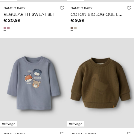
NAME IT BABY
NAME IT BABY
C
OTON BIOLOGIQUE LEGGINGS
REGULAR FIT SWEAT SET
€ 20,99
€ 9,99
Arrivage
Arrivage
NAME IT BABY
LIL' ATELIER BABY