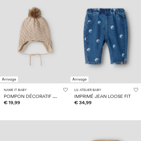
Arrivage
Arrivage
NAME IT BABY
LIL' ATELIER BABY
P
OMPON DÉCORATIF CHAPEAU
IMPRIMÉ JEAN LOOSE FIT
€ 19,99
€ 34,99