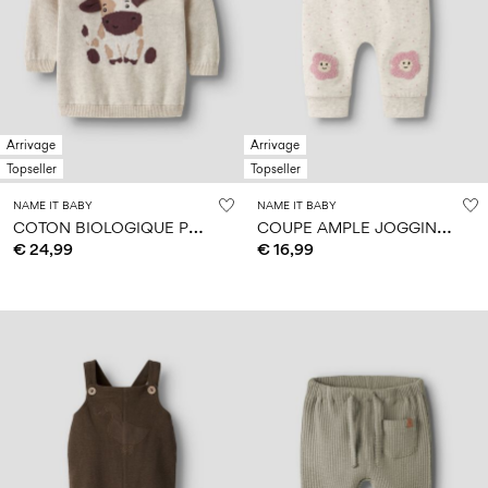
Arrivage
Arrivage
Topseller
Topseller
NAME IT BABY
NAME IT BABY
C
OTON BIOLOGIQUE PULL EN MAILLE
C
OUPE AMPLE JOGGING EN MOLLETON
€ 24,99
€ 16,99