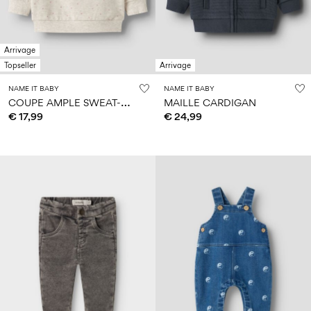
Arrivage
Topseller
Arrivage
NAME IT BABY
NAME IT BABY
C
OUPE AMPLE SWEAT-SHIRT
MAILLE CARDIGAN
€ 17,99
€ 24,99