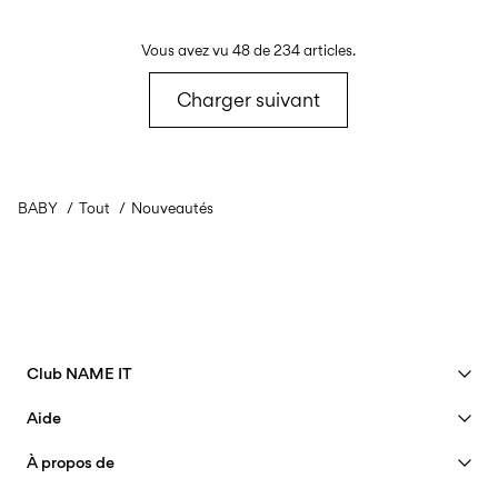
Vous avez vu 48 de 234 articles.
Charger suivant
BABY
Tout
Nouveautés
Club NAME IT
Voir les avantages
Aide
Devenir membre
Assistance
À propos de
Mon compte
Guide de tailles
40 years of NAME IT