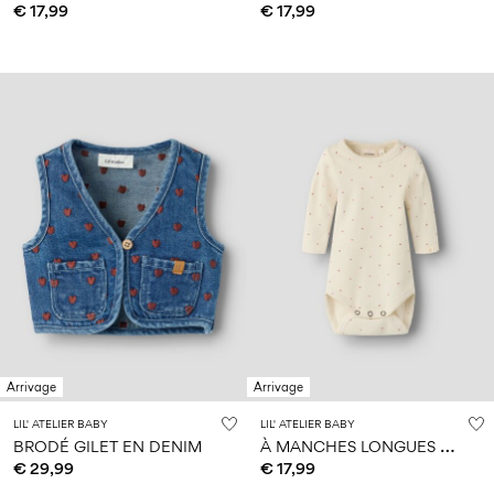
€ 17,99
€ 17,99
Arrivage
Arrivage
LIL' ATELIER BABY
LIL' ATELIER BABY
À
MANCHES LONGUES BARBOTEUSE
BRODÉ GILET EN DENIM
€ 29,99
€ 17,99