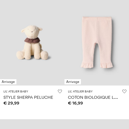
Arrivage
Arrivage
LIL' ATELIER BABY
LIL' ATELIER BABY
C
OTON BIOLOGIQUE LEGGINGS
STYLE SHERPA PELUCHE
€ 29,99
€ 16,99