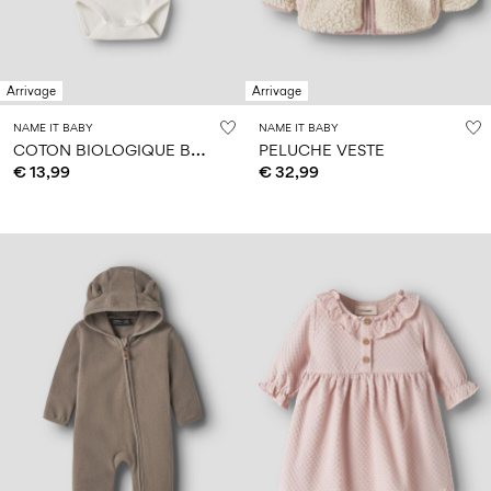
Arrivage
Arrivage
NAME IT BABY
NAME IT BABY
C
OTON BIOLOGIQUE BARBOTEUSE
PELUCHE VESTE
€ 13,99
€ 32,99