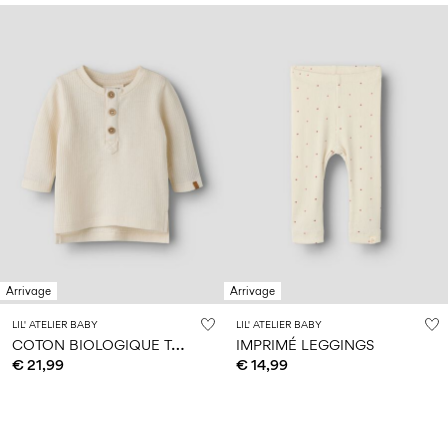
Arrivage
Arrivage
LIL' ATELIER BABY
LIL' ATELIER BABY
C
OTON BIOLOGIQUE TOP À MANCHES LONGUES
IMPRIMÉ LEGGINGS
€ 21,99
€ 14,99