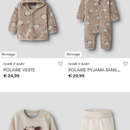
Arrivage
Arrivage
NAME IT BABY
NAME IT BABY
P
OLAIRE PYJAMA SANS PIEDS
POLAIRE VESTE
€ 24,99
€ 29,99