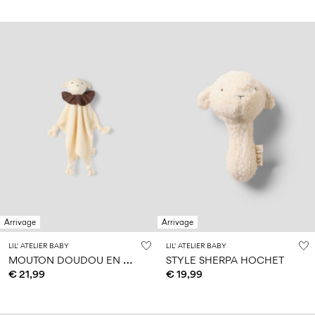
Arrivage
Arrivage
LIL' ATELIER BABY
LIL' ATELIER BABY
M
OUTON DOUDOU EN CHIFFON
STYLE SHERPA HOCHET
€ 21,99
€ 19,99