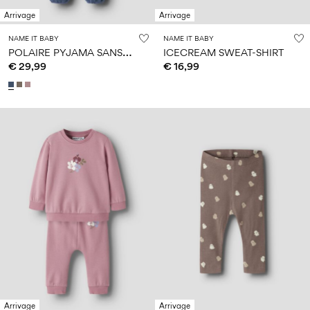
Arrivage
Arrivage
NAME IT BABY
NAME IT BABY
P
OLAIRE PYJAMA SANS PIEDS
ICECREAM SWEAT-SHIRT
€ 29,99
€ 16,99
Arrivage
Arrivage