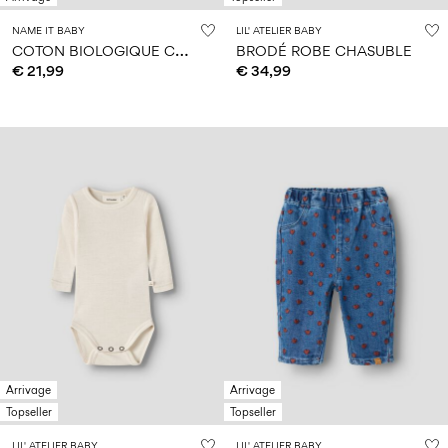
NAME IT BABY
LIL' ATELIER BABY
C
OTON BIOLOGIQUE CARDIGAN
BRODÉ ROBE CHASUBLE
€ 21,99
€ 34,99
Arrivage
Arrivage
Topseller
Topseller
LIL' ATELIER BABY
LIL' ATELIER BABY