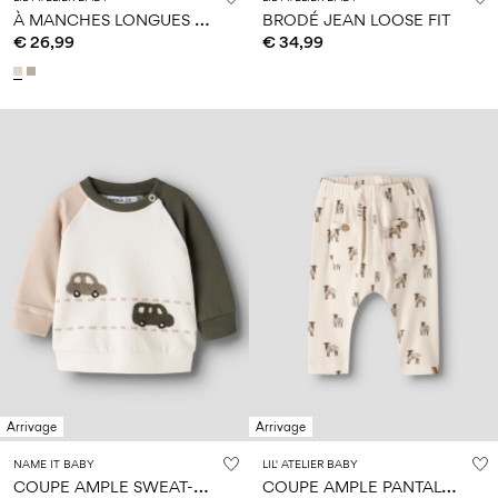
À
MANCHES LONGUES BARBOTEUSE
BRODÉ JEAN LOOSE FIT
€ 26,99
€ 34,99
Arrivage
Arrivage
NAME IT BABY
LIL' ATELIER BABY
C
OUPE AMPLE SWEAT-SHIRT
C
OUPE AMPLE PANTALON