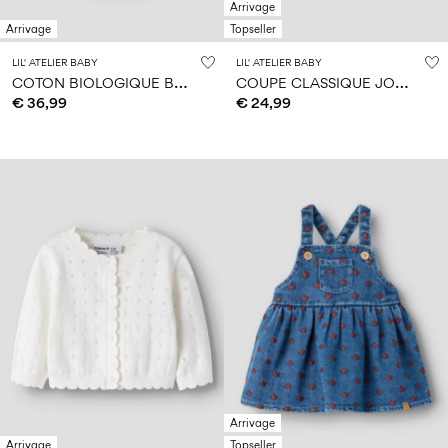
Arrivage
Arrivage
Topseller
LIL' ATELIER BABY
LIL' ATELIER BABY
C
OTON BIOLOGIQUE BARBOTEUSE
C
OUPE CLASSIQUE JOGGING EN MOLLETON
€ 36,99
€ 24,99
Arrivage
Arrivage
Topseller