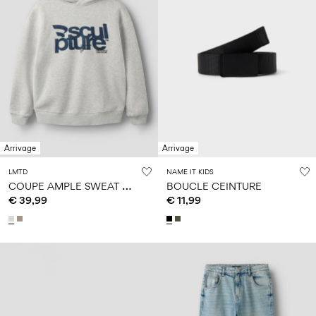
Arrivage
Arrivage
LMTD
NAME IT KIDS
C
OUPE AMPLE SWEAT À CAPUCHE
BOUCLE CEINTURE
€ 39,99
€ 11,99