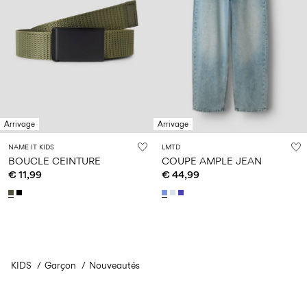
Arrivage
Arrivage
NAME IT KIDS
LMTD
BOUCLE CEINTURE
COUPE AMPLE JEAN
€ 11,99
€ 44,99
KIDS
Garçon
Vous avez vu 24 de 186 articles.
Nouveautés
Charger suivant