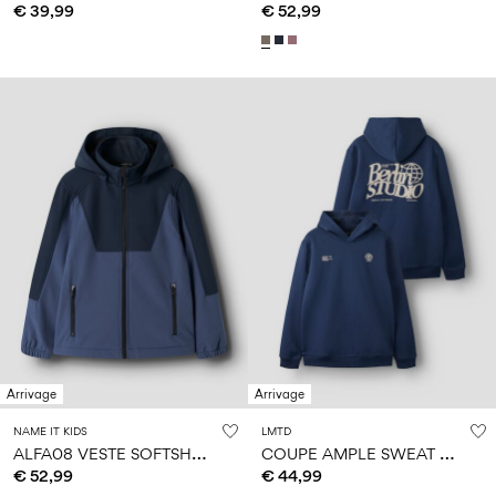
€ 39,99
€ 52,99
Arrivage
Arrivage
NAME IT KIDS
LMTD
A
LFA08 VESTE SOFTSHELL
C
OUPE AMPLE SWEAT À CAPUCHE
€ 52,99
€ 44,99