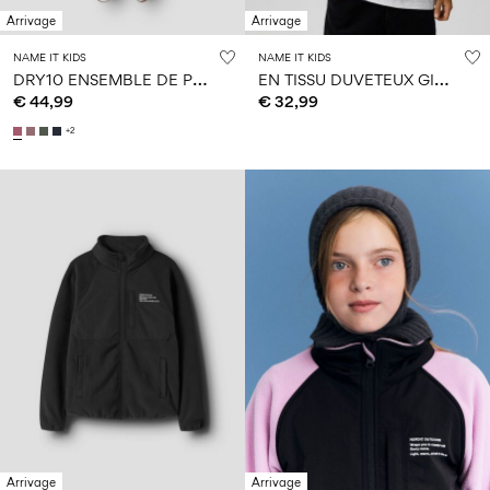
Arrivage
Arrivage
NAME IT KIDS
NAME IT KIDS
D
RY10 ENSEMBLE DE PLUIE
E
N TISSU DUVETEUX GILET SANS MANCHES
€ 44,99
€ 32,99
+2
Arrivage
Arrivage