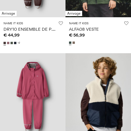
14
8
0–
ans
ans
ans
18
mois
Arrivage
Arrivage
NAME IT KIDS
NAME IT KIDS
D
RY10 ENSEMBLE DE PLUIE
ALFA08 VESTE
€ 44,99
€ 56,99
Connectez-
vous
+2
Des
questions
?
À
propos
de
nous
Belgique
/
français