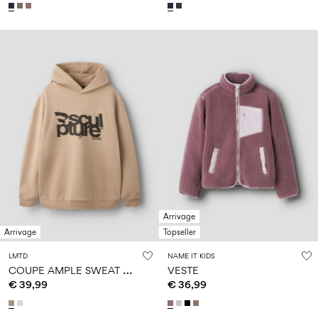
Arrivage
Arrivage
Topseller
LMTD
NAME IT KIDS
C
OUPE AMPLE SWEAT À CAPUCHE
VESTE
€ 39,99
€ 36,99