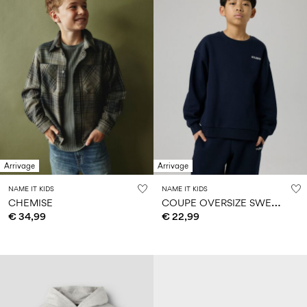
Arrivage
Arrivage
NAME IT KIDS
NAME IT KIDS
C
OUPE OVERSIZE SWEAT-SHIRT
CHEMISE
€ 34,99
€ 22,99