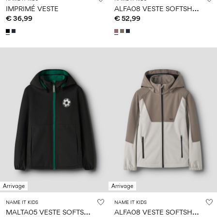
A
LFA08 VESTE SOFTSHELL
IMPRIMÉ VESTE
€ 36,99
€ 52,99
Arrivage
Arrivage
NAME IT KIDS
NAME IT KIDS
M
ALTA05 VESTE SOFTSHELL
A
LFA08 VESTE SOFTSHELL