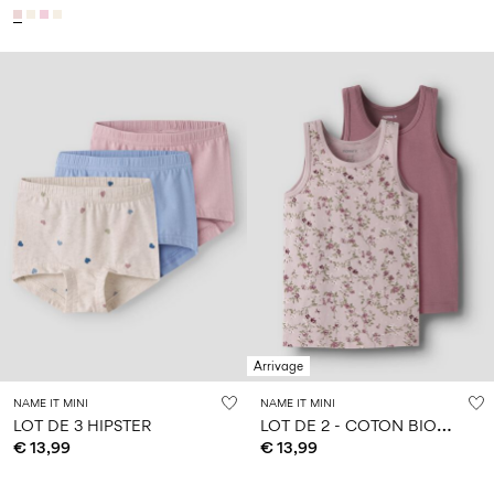
Arrivage
NAME IT MINI
NAME IT MINI
L
OT DE 2 - COTON BIOLOGIQUE DÉBARDEUR
LOT DE 3 HIPSTER
€ 13,99
€ 13,99