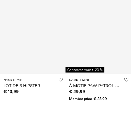
Connectez-vous : -20 %
NAME IT MINI
NAME IT MINI
À
MOTIF PAW PATROL PYJAMA
LOT DE 3 HIPSTER
€ 13,99
€ 29,99
Member price
€ 23,99