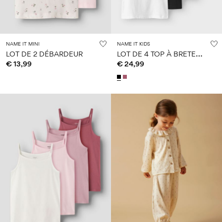
NAME IT MINI
NAME IT KIDS
L
OT DE 4 TOP À BRETELLES
LOT DE 2 DÉBARDEUR
€ 13,99
€ 24,99