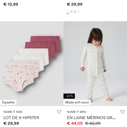
€ 13,99
€ 29,99
-30%
Topseller
Made with wool
NAME IT KIDS
NAME IT MINI
E
N LAINE MÉRINOS GRENOUILLÈRE
LOT DE 6 HIPSTER
€ 29,99
€ 44,05
€ 62,99