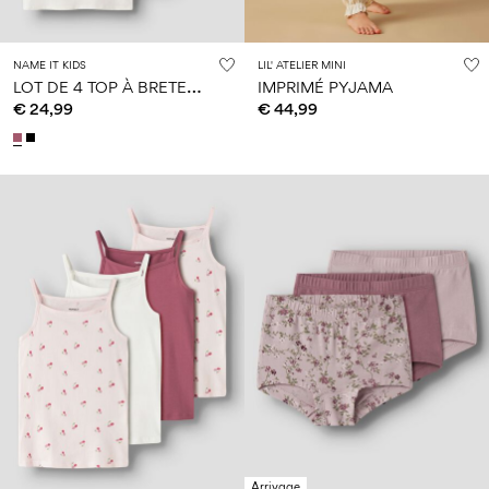
NAME IT KIDS
LIL' ATELIER MINI
L
OT DE 4 TOP À BRETELLES
IMPRIMÉ PYJAMA
€ 24,99
€ 44,99
Arrivage