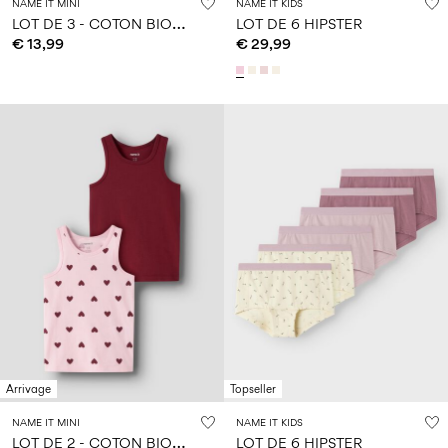
NAME IT MINI
NAME IT KIDS
L
OT DE 3 - COTON BIOLOGIQUE HIPSTER
LOT DE 6 HIPSTER
€ 13,99
€ 29,99
Arrivage
Topseller
NAME IT MINI
NAME IT KIDS
L
OT DE 2 - COTON BIOLOGIQUE DÉBARDEUR
LOT DE 6 HIPSTER