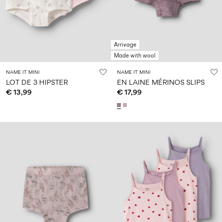
14
8
0–
ans
ans
ans
18
mois
Arrivage
Made with wool
Sign
in
NAME IT MINI
NAME IT MINI
LOT DE 3 HIPSTER
EN LAINE MÉRINOS SLIPS
Any
€ 13,99
€ 17,99
questions?
About
Us
Belgique
/
français