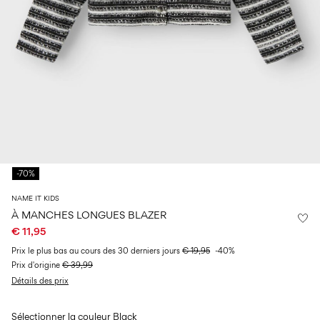
14
8
0–
ans
ans
ans
18
mois
Connectez-
vous
Des
questions
?
À
-70%
propos
de
NAME IT KIDS
nous
À MANCHES LONGUES BLAZER
€ 11,95
Belgique
/
Prix ​​le plus bas au cours des 30 derniers jours
€ 19,95
-40%
français
Prix ​​d'origine
€ 39,99
Détails des prix
Sélectionner la couleur
Black