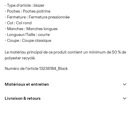
- Type d'article : blazer
- Poches : Poches poitrine
- Fermeture : Fermeture pressionnée
- Col : Col rond
- Manches : Manches longues
- Longueur/Taille : courte
- Coupe : Coupe classique
Le matériau principal de ce produit contient un minimum de 50 % de
polyester recyclé.
Numéro de l'article
13236184_Black
Matériaux et entretien
Livraison & retours
Lavage en machine, demi-charge, essorage court à 40 °C
Ne pas blanchir
Livraison à domicile (bpost)
€ 4,95
Séchage en tambour interdit