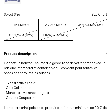
Select Size
Size Chart
116 CM (6Y)
122/128 CM (7-8Y)
134/140 CM (9-10Y)
146/152 CM (11-12Y)
158/164 CM (13-14Y)
Product description
Donnez un nouveau souffle à la garde-robe de votre enfant avec un
basique intemporel et confortable qui convient pour toutes les
occasions et toutes les saisons.
- Type d'article : haut
- Col : Col montant
- Manches : Manches longues
- Coupe : Coupe slim
La matière principale de ce produit contient un minimum de 50 % de