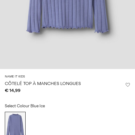
14
8
0–
ans
ans
ans
18
mois
Sign
in
Any
questions?
About
Us
NAME IT KIDS
Belgique
CÔTELÉ TOP À MANCHES LONGUES
/
€ 14,99
français
Select Colour
Blue Ice