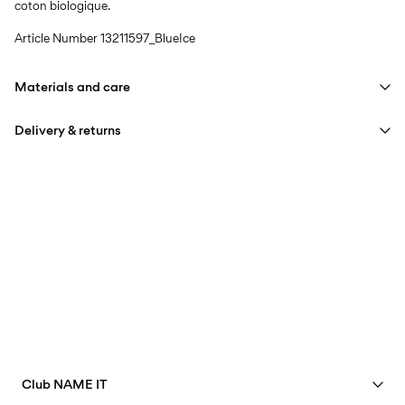
coton biologique.
Article Number
13211597_BlueIce
Materials and care
Delivery & returns
Machine wash at max 40°C under gentle wash programme
Do not bleach
Livraison à domicile (bpost)
€ 4,95
Do not tumble dry
Low temp. iron. Highest temp. 100°C
Collecte en point de retrait (bpost)
€ 4,95
Do not dry clean
Free from
€ 69,90
Line dry
Collecte en consigne à colis (bpost)
€ 4,95
Free from
€ 69,90
Club NAME IT