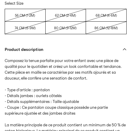
Select Size
56 CM (1-2M)
62 CM (2-4M)
68 CM (4-6M)
74 CM (6-9M)
80 CM (9-12M)
86 CM (12-18M)
Product description
Composez la tenue parfaite pour votre enfant avec une pièce de
qualité pour le quotidien et créez un look confortable et tendance.
Cette pièce en maille se caractérise par ses motifs ajourés et sa
douceur, elle confère une sensation de confort.
- Type d'article : pantalon
- Détails jambes : ourlets côtelés
- Détails supplémentaires : Taille ajustable
- Coupe : Ce pantalon coupe classique possède une partie
supérieure ajustée et des jambes droites
La matière principale de ce produit contient un minimum de 50 % de
coton biologique. Le matériau principal de ce produit contient un