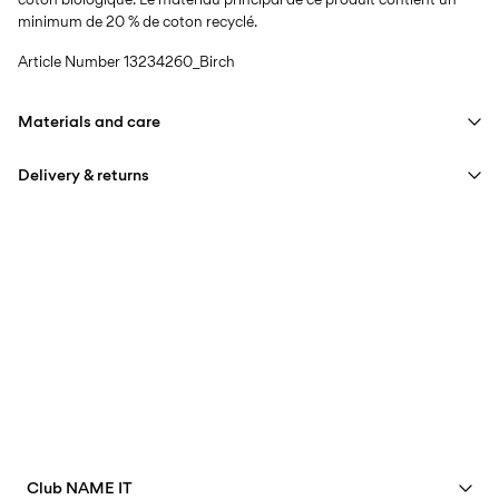
minimum de 20 % de coton recyclé.
Article Number
13234260_Birch
Materials and care
Delivery & returns
Machine wash at max 40°C under gentle wash programme
Do not bleach
Livraison à domicile (bpost)
€ 4,95
Do not tumble dry
Low temp. iron. Highest temp. 100°C
Collecte en point de retrait (bpost)
€ 4,95
Do not dry clean
Free from
€ 69,90
Flat dry
Collecte en consigne à colis (bpost)
€ 4,95
Free from
€ 69,90
Club NAME IT