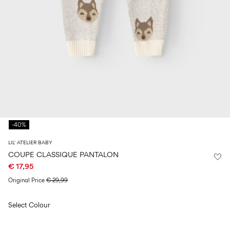
14
8
0–
ans
ans
ans
18
mois
Sign
in
Any
questions?
About
Us
-40%
Belgique
LIL' ATELIER BABY
/
COUPE CLASSIQUE PANTALON
français
€ 17,95
Original Price
€ 29,99
Select Colour