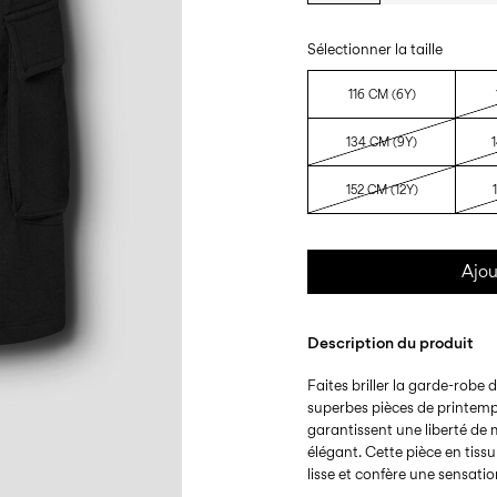
Sélectionner la taille
116 CM (6Y)
134 CM (9Y)
152 CM (12Y)
Ajou
Description du produit
Faites briller la garde-robe 
superbes pièces de printemps
garantissent une liberté de
élégant. Cette pièce en tis
lisse et confère une sensatio