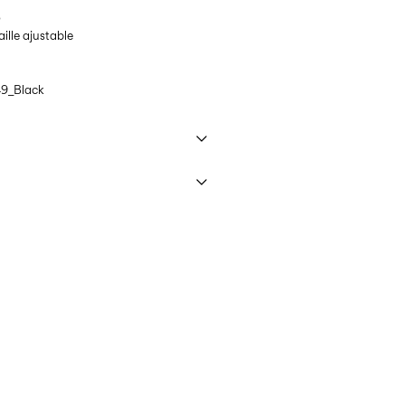
o
aille ajustable
9_Black
à 40°C maximum avec programme de
)
€ 4,95
nterdit
t (bpost)
€ 4,95
on à une corde
is (bpost)
€ 4,95