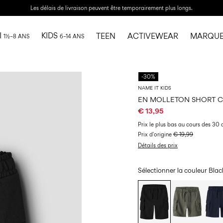
Les délais de livraison peuvent être temporairement plus longs.
I
KIDS
TEEN
ACTIVEWEAR
MARQUE
1½–8 ANS
6–14 ANS
-30%
NAME IT KIDS
EN MOLLETON SHORT 
€ 13,95
Prix ​​le plus bas au cours des 30 
Prix ​​d'origine
€ 19,99
Détails des prix
Sélectionner la couleur
Blac