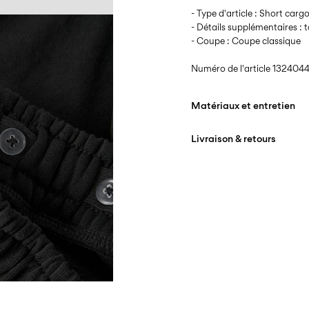
- Type d'article : Short carg
- Détails supplémentaires : t
- Coupe : Coupe classique
Numéro de l'article
1324044
Matériaux et entretien
Livraison & retours
Lavage en machine 
lavage délicat
Livraison à domicile (bpost
Ne pas blanchir
Séchage en tambour i
Collecte en point de retrai
Repasser à feu moyen
Offerte à partir de
€ 69,90
Ne pas nettoyer à sec
Séchage par suspensi
Collecte en consigne à col