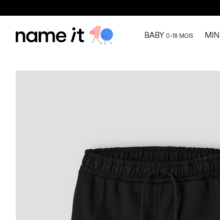
BABY
MIN
0–18 MOIS