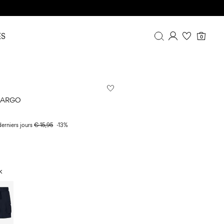
S
0
Aperçu
Historique de commande
Profil
CARGO
Liste de souhaits
FAQ
derniers jours
€ 15,95
-13%
DÉCONNEXION
k