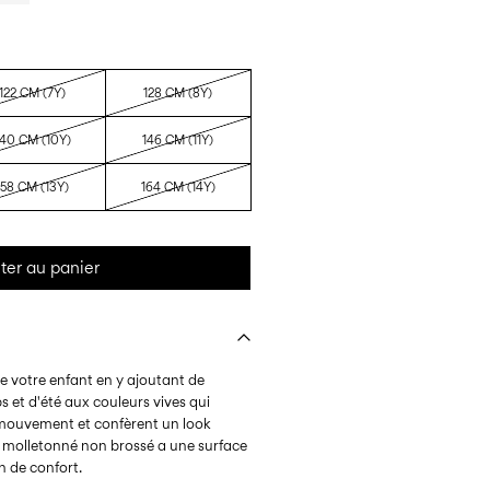
122 CM (7Y)
128 CM (8Y)
140 CM (10Y)
146 CM (11Y)
158 CM (13Y)
164 CM (14Y)
ter au panier
de votre enfant en y ajoutant de
 et d'été aux couleurs vives qui
 mouvement et confèrent un look
su molletonné non brossé a une surface
n de confort.