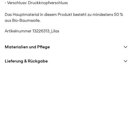
- Verschluss: Druckknopfverschluss
Das Hauptmaterial in diesem Produkt besteht zu mindestens 50 %
aus Bio-Baumwolle.
Artikelnummer
13226313_Lilas
Materialien und Pflege
Lieferung & Rückgabe
Maschinenwäsche bei max. 40 °C im Schonwaschgang
Nicht bleichen
Lieferung nach Hause (Post AT)
€ 4,95
Nicht im Wäschetrockner trocknen
Ab
€ 69,90
kostenlos
Bügeleisen auf mittlerer Hitze.
Nicht chemisch reinigen
Lieferoptionen