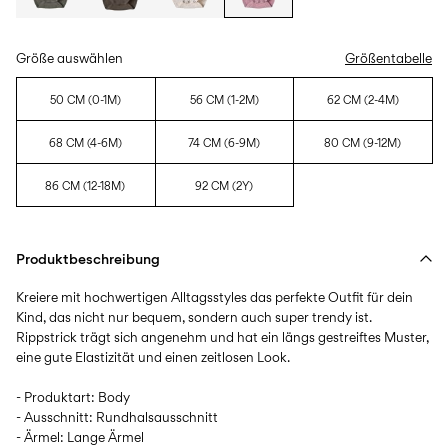
Größe auswählen
Größentabelle
50 CM (0-1M)
56 CM (1-2M)
62 CM (2-4M)
68 CM (4-6M)
74 CM (6-9M)
80 CM (9-12M)
86 CM (12-18M)
92 CM (2Y)
Produktbeschreibung
Kreiere mit hochwertigen Alltagsstyles das perfekte Outfit für dein
Kind, das nicht nur bequem, sondern auch super trendy ist.
Rippstrick trägt sich angenehm und hat ein längs gestreiftes Muster,
eine gute Elastizität und einen zeitlosen Look.
- Produktart: Body
- Ausschnitt: Rundhalsausschnitt
- Ärmel: Lange Ärmel