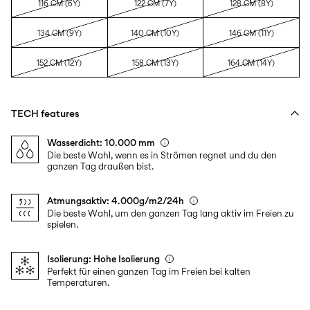
116 CM (6Y)
122 CM (7Y)
128 CM (8Y)
134 CM (9Y)
140 CM (10Y)
146 CM (11Y)
152 CM (12Y)
158 CM (13Y)
164 CM (14Y)
TECH features
Wasserdicht: 10.000 mm
Die beste Wahl, wenn es in Strömen regnet und du den
ganzen Tag draußen bist.
Atmungsaktiv: 4.000g/m2/24h
Die beste Wahl, um den ganzen Tag lang aktiv im Freien zu
spielen.
Isolierung: Hohe Isolierung
Perfekt für einen ganzen Tag im Freien bei kalten
Temperaturen.