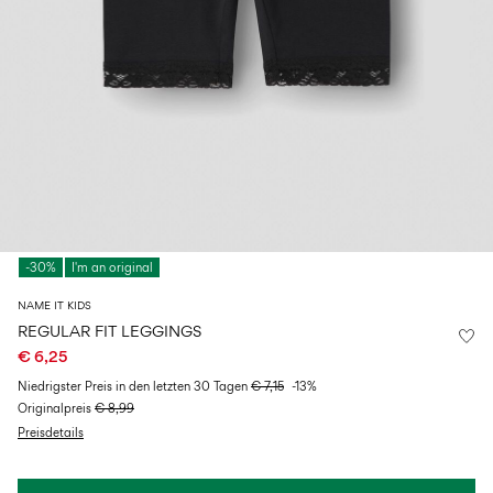
Größe
school
play
Babys
6–
27-
6–
1½–
0–
14
35
14
8
18
Jahre
Jahre
Jahre
monate
Anmelden
Hast
du
Fragen?
-30%
I'm an original
Über
uns
NAME IT KIDS
Österreich
REGULAR FIT LEGGINGS
/
€ 6,25
Deutsch
Niedrigster Preis in den letzten 30 Tagen
€ 7,15
-13%
Originalpreis
€ 8,99
Preisdetails