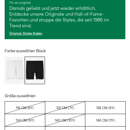
I'm an original
Damals geliebt und jetzt wieder erhältlich.
Entdecke unsere Originale und Hall-of-Fame-
Favoriten und shoppe die Styles, die seit 1986 im
Trend sind.
Original-Styles finden
Farbe auswählen
Black
Größe auswählen
116 CM (6Y)
122 CM (7Y)
128 CM (8Y)
134 CM (9Y)
140 CM (10Y)
146 CM (11Y)