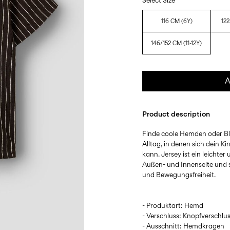
Select Size
116 CM (6Y)
122
146/152 CM (11-12Y)
A
Product description
Finde coole Hemden oder Bl
Alltag, in denen sich dein 
kann. Jersey ist ein leichte
Außen- und Innenseite und 
- Produktart: Hemd
- Verschluss: Knopfverschlu
- Ausschnitt: Hemdkragen