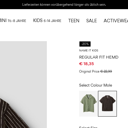
Lieferzeiten können vorübergehend länger als üblich sein.
INI
KIDS
TEEN
SALE
ACTIVEWE
1½–8 JAHRE
6–14 JAHRE
-20%
NAME IT KIDS
REGULAR FIT HEMD
€ 18,35
Original Price
€ 22,99
Select Colour
Mole