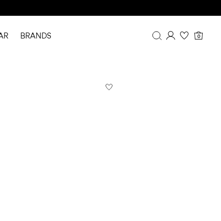
AR
BRANDS
0
Overview
Purchases
Profile
Wishlist
FAQ
SIGN OUT