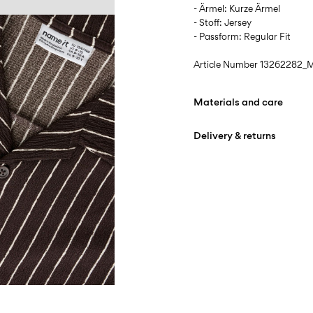
- Ärmel: Kurze Ärmel
- Stoff: Jersey
- Passform: Regular Fit
Article Number
13262282_M
Materials and care
Delivery & returns
Machine wash at max
Do not bleach
Lieferung nach Hause (Pos
Do not tumble dry
Free from
€ 69,90
Iron on medium heat s
Do not dry clean
Line dry