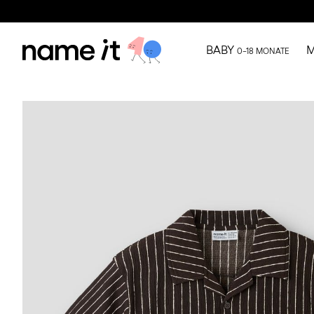
BABY
M
0–18 MONATE