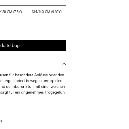
/128 CM (7-8Y)
134/140 CM (9-10Y)
dd to bag
usen für besondere Anlässe oder den
Kind ungehindert bewegen und spielen
r und dehnbarer Stoff mit einer weichen
sorgt für ein angenehmes Tragegefühl
ss