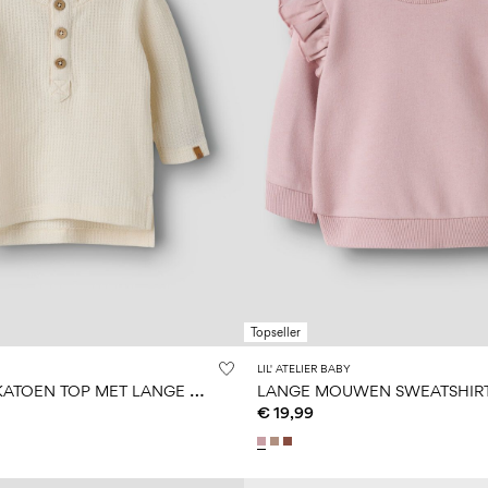
Topseller
LIL' ATELIER BABY
B
IOLOGISCH KATOEN TOP MET LANGE MOUWEN
LANGE MOUWEN SWEATSHIR
€ 19,99