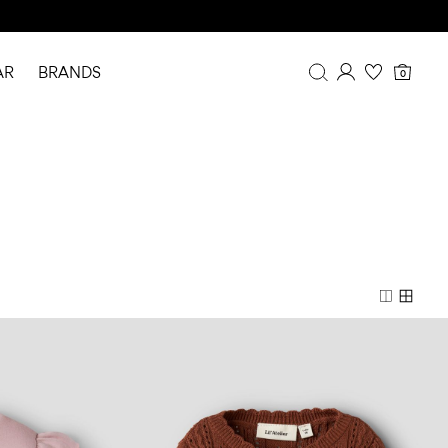
AR
BRANDS
0
Overview
Purchases
Profile
Wishlist
FAQ
SIGN OUT