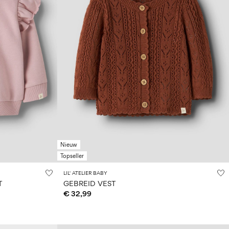
Nieuw
Topseller
LIL' ATELIER BABY
T
GEBREID VEST
€ 32,99