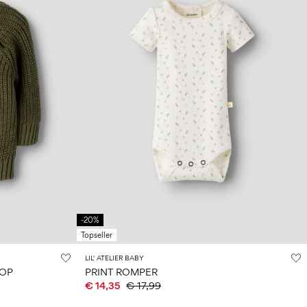
-20%
Topseller
LIL' ATELIER BABY
TOP
PRINT ROMPER
€ 14,35
€ 17,99