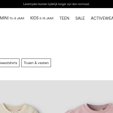
Levertijden kunnen tijdelijk langer zijn dan normaal.
MINI
KIDS
TEEN
SALE
ACTIVEWE
1½–8 JAAR
6–14 JAAR
Sweatshirts
Truien & vesten