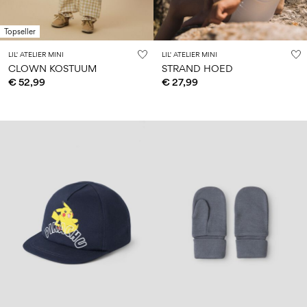
Maat
school
play
baby's
6–
27-
6–
1½–
0–
14
35
Topseller
14
8
18
jaar
jaar
jaar
maanden
LIL' ATELIER MINI
LIL' ATELIER MINI
CLOWN KOSTUUM
STRAND HOED
€ 52,99
€ 27,99
Inloggen
Heb
je
vragen?
Over
ons
België
/
Nederlands