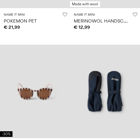
Made with wool
NAME IT MINI
NAME IT MINI
M
ERINOWOL HANDSCHOENEN
POKEMON PET
€ 21,99
€ 12,99
-30%