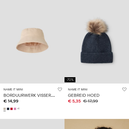
-70%
NAME IT MINI
NAME IT MINI
B
ORDUURWERK VISSERSHOED
GEBREID HOED
€ 14,99
€ 5,35
€ 17,99
+1