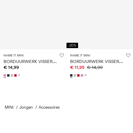
-20%
NAME IT MINI
NAME IT MINI
B
ORDUURWERK VISSERSHOED
B
ORDUURWERK VISSERSHOED
€ 14,99
€ 11,95
€ 14,99
+1
+1
MINI
Jongen
Je hebt 24 van de 35 items gezien.
Accessoires
Volgende laden