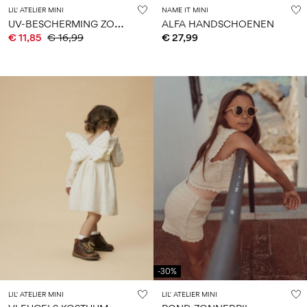
LIL' ATELIER MINI
NAME IT MINI
U
V-BESCHERMING ZONNEBRIL
ALFA HANDSCHOENEN
€ 11,85
€ 16,99
€ 27,99
-30%
LIL' ATELIER MINI
LIL' ATELIER MINI