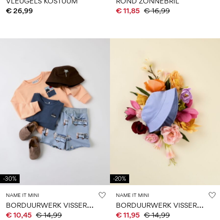
VLEUGELS KOSTUUM
ROND ZONNEBRIL
€ 26,99
€ 11,85
€ 16,99
-30%
-20%
NAME IT MINI
NAME IT MINI
B
ORDUURWERK VISSERSHOED
B
ORDUURWERK VISSERSHOED
€ 10,45
€ 14,99
€ 11,95
€ 14,99