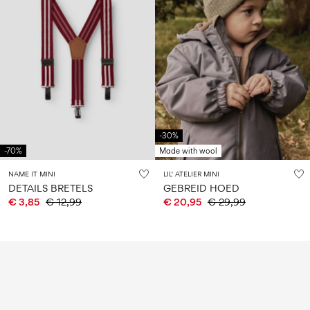
-30%
-70%
Made with wool
NAME IT MINI
LIL' ATELIER MINI
DETAILS BRETELS
GEBREID HOED
€ 3,85
€ 12,99
€ 20,95
€ 29,99