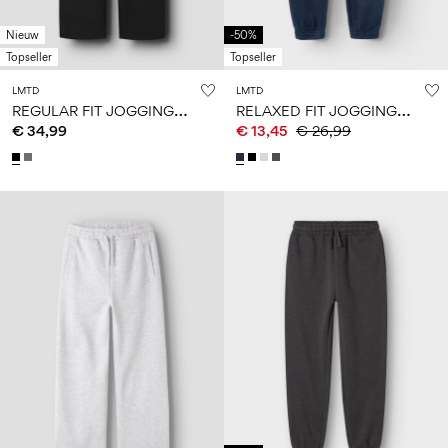
Nieuw
-50%
Topseller
Topseller
LMTD
LMTD
R
EGULAR FIT JOGGINGBROEK
R
ELAXED FIT JOGGINGBROEK
€ 34,99
€ 13,45
€ 26,99