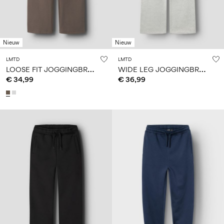
Nieuw
Nieuw
LMTD
LMTD
L
OOSE FIT JOGGINGBROEK
W
IDE LEG JOGGINGBROEK
€ 34,99
€ 36,99