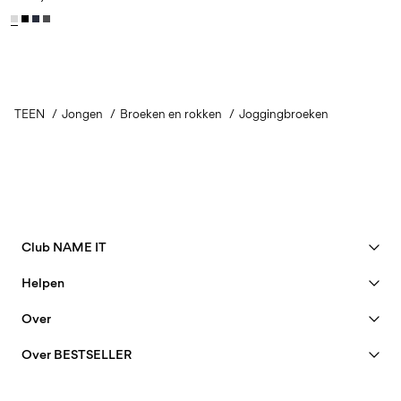
TEEN
Jongen
Broeken en rokken
Joggingbroeken
Club NAME IT
Bekijk voordelen
Helpen
Word lid
Klantenservice
Over
Mijn account
Maattabel
40 years of NAME IT
FAQ
Over BESTSELLER
Bestelling volgen
Onze geschiedenis
Banen & carrière
Zoek Je winkel
Insight