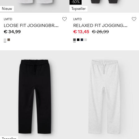
-50%
Nieuw
Topseller
LMTD
LMTD
L
OOSE FIT JOGGINGBROEK
R
ELAXED FIT JOGGINGBROEK
€ 34,99
€ 13,45
€ 26,99