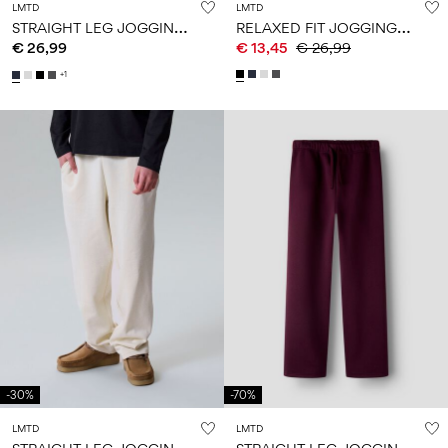
LMTD
LMTD
S
TRAIGHT LEG JOGGINGBROEK
R
ELAXED FIT JOGGINGBROEK
€ 26,99
€ 13,45
€ 26,99
+1
-30%
-70%
LMTD
LMTD
S
TRAIGHT LEG JOGGINGBROEK
S
TRAIGHT LEG JOGGINGBROEK