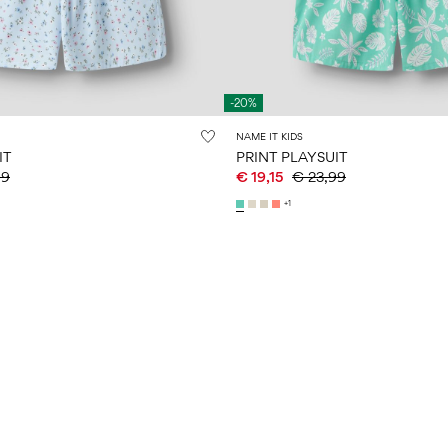
-20%
NAME IT KIDS
IT
PRINT PLAYSUIT
99
€ 19,15
€ 23,99
+1