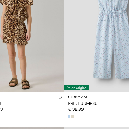
I'm an original
NAME IT KIDS
IT
PRINT JUMPSUIT
99
€ 32,99