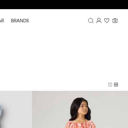
AR
BRANDS
0
Overzicht
Bestelgeschiedenis
Profiel
Verlanglijstje
FAQ
UITLOGGEN