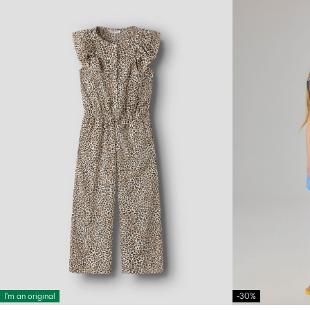
I'm an original
-30%