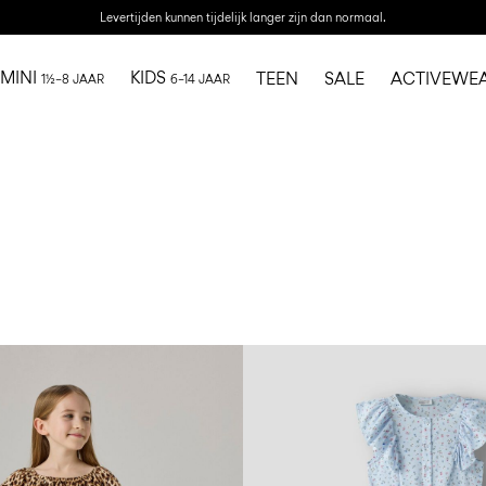
Levertijden kunnen tijdelijk langer zijn dan normaal.
MINI
KIDS
TEEN
SALE
ACTIVEWE
1½–8 JAAR
6–14 JAAR