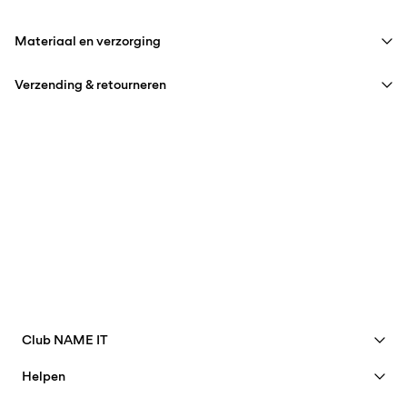
Materiaal en verzorging
Verzending & retourneren
Wasmachine met halve belading en kort programma op 40°C
Niet bleken
Thuisbezorging (bpost)
€ 4,95
Niet drogen in de droger
Strijken op middelhoge temperatuur
Ophalen bij afhaalpunt (bpost)
€ 4,95
Niet chemisch reinigen
Gratis vanaf
€ 69,90
Ophalen bij pakketautomaat (bpost
€ 4,95
Gratis vanaf
€ 69,90
Club NAME IT
Bekijk voordelen
Helpen
Word lid
Verzendopties
Klantenservice