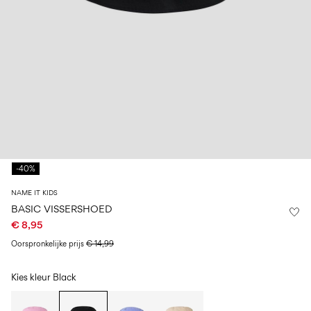
Maat
school
play
baby's
6–
27-
6–
1½–
0–
14
35
14
8
18
jaar
jaar
jaar
maanden
Inloggen
Heb
je
vragen?
-40%
Over
ons
NAME IT KIDS
België
BASIC VISSERSHOED
/
€ 8,95
Nederlands
Oorspronkelijke prijs
€ 14,99
Kies kleur
Black