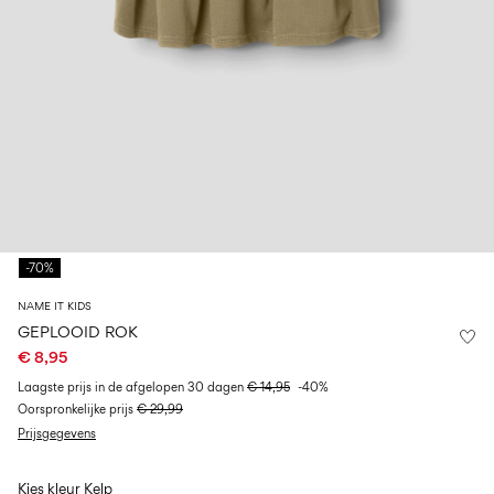
Maat
school
play
baby's
6–
27-
6–
1½–
0–
14
35
14
8
18
jaar
jaar
jaar
maanden
Inloggen
Heb
je
vragen?
-70%
Over
ons
NAME IT KIDS
België
GEPLOOID ROK
/
€ 8,95
Nederlands
Laagste prijs in de afgelopen 30 dagen
€ 14,95
-40%
Oorspronkelijke prijs
€ 29,99
Prijsgegevens
Kies kleur
Kelp