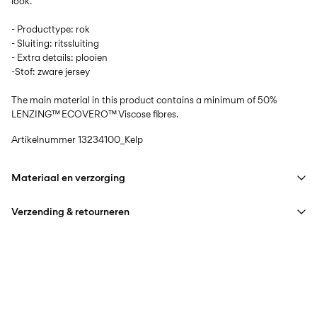
look.
- Producttype: rok
- Sluiting: ritssluiting
- Extra details: plooien
-Stof: zware jersey
The main material in this product contains a minimum of 50%
LENZING™ ECOVERO™ Viscose fibres.
Artikelnummer
13234100_Kelp
Materiaal en verzorging
Verzending & retourneren
Wasmachine met halve belading en kort programma op 40°C
Niet bleken
Thuisbezorging (bpost)
€ 4,95
Niet drogen in de droger
Strijken op lage temperatuur. Max. 100°C
Ophalen bij afhaalpunt (bpost)
€ 4,95