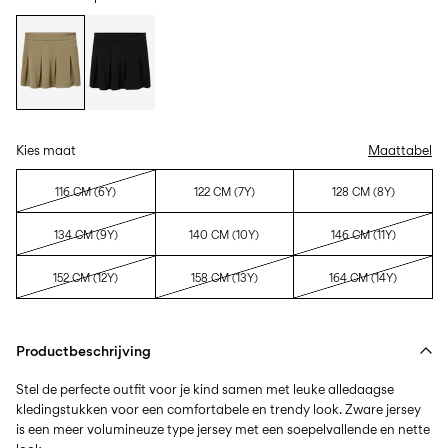
Kies maat
Maattabel
116 CM (6Y)
122 CM (7Y)
128 CM (8Y)
134 CM (9Y)
140 CM (10Y)
146 CM (11Y)
152 CM (12Y)
158 CM (13Y)
164 CM (14Y)
Productbeschrijving
Stel de perfecte outfit voor je kind samen met leuke alledaagse
kledingstukken voor een comfortabele en trendy look. Zware jersey
is een meer volumineuze type jersey met een soepelvallende en nette