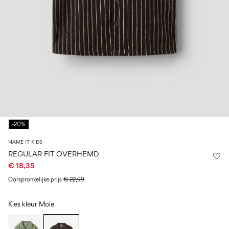
Maat
school
play
baby's
6–
27-
6–
1½–
0–
14
35
14
8
18
jaar
jaar
jaar
maanden
Inloggen
Heb
je
vragen?
-20%
Over
ons
NAME IT KIDS
België
REGULAR FIT OVERHEMD
/
€ 18,35
Nederlands
Oorspronkelijke prijs
€ 22,99
Kies kleur
Mole