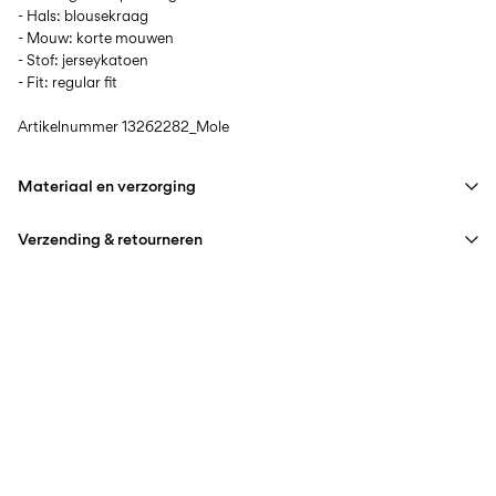
- Hals: blousekraag
- Mouw: korte mouwen
- Stof: jerseykatoen
- Fit: regular fit
Artikelnummer
13262282_Mole
Materiaal en verzorging
Verzending & retourneren
Wasmachine met fijnwasprogramma op max. 40°C
Niet bleken
Thuisbezorging (bpost)
€ 4,95
Niet drogen in de droger
Strijken op middelhoge temperatuur
Ophalen bij afhaalpunt (bpost)
€ 4,95
Niet chemisch reinigen
Gratis vanaf
€ 69,90
Hangend drogen