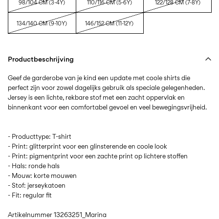
98/104 CM (3-4Y)
110/116 CM (5-6Y)
122/128 CM (7-8Y)
134/140 CM (9-10Y)
146/152 CM (11-12Y)
Productbeschrijving
Geef de garderobe van je kind een update met coole shirts die
perfect zijn voor zowel dagelijks gebruik als speciale gelegenheden.
Jersey is een lichte, rekbare stof met een zacht oppervlak en
- Producttype: T-shirt
- Print: glitterprint voor een glinsterende en coole look
- Print: pigmentprint voor een zachte print op lichtere stoffen
- Hals: ronde hals
- Mouw: korte mouwen
- Stof: jerseykatoen
- Fit: regular fit
Artikelnummer
13263251_Marina