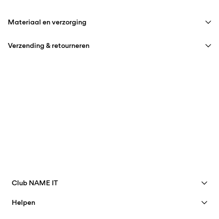
Materiaal en verzorging
Verzending & retourneren
Wasmachine met halve belading en kort programma op 40°C
Niet bleken
Thuisbezorging (bpost)
€ 4,95
Niet drogen in de droger
Strijken op middelhoge temperatuur
Ophalen bij afhaalpunt (bpost)
€ 4,95
Niet chemisch reinigen
Gratis vanaf
€ 69,90
Ophalen bij pakketautomaat (bpost
€ 4,95
Gratis vanaf
€ 69,90
Club NAME IT
Bekijk voordelen
Helpen
Word lid
Verzendopties
Klantenservice