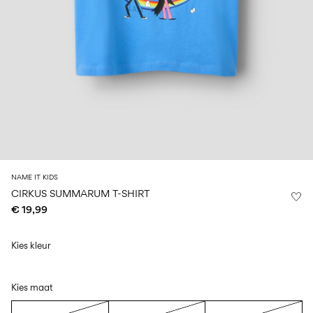
Maat
school
play
baby's
6–
27-
6–
1½–
0–
14
35
14
8
18
jaar
jaar
jaar
maanden
Inloggen
Heb
je
vragen?
Over
NAME IT KIDS
ons
CIRKUS SUMMARUM T-SHIRT
€ 19,99
België
/
Nederlands
Kies kleur
Kies maat