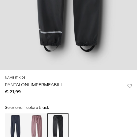
Size
school
play
0-
6–
27-
6–
1½–
18
14
35
14
8
months
years
years
years
Accedi
Domande?
Chi
siamo
NAME IT KIDS
Italia
PANTALONI IMPERMEABILI
/
€ 21,99
italiano
Seleziona il colore
Black