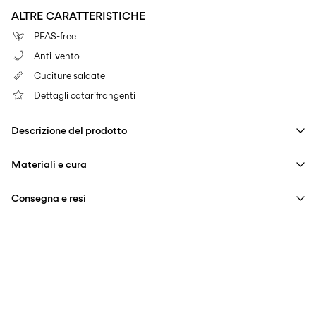
ALTRE CARATTERISTICHE
PFAS-free
Anti-vento
Cuciture saldate
Dettagli catarifrangenti
Descrizione del prodotto
Materiali e cura
Consegna e resi
Lavare in lavatrice a 30°C
Non candeggiare
Consegna a casa (Poste Italiane)
€ 4,95
Non utilizzare l'asciugatrice
Gratuita da
€ 59,90
Non stirare
Non lavare a secco