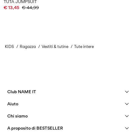
TUTA JUMPSUIT
€ 13,45
€ 44,99
KIDS
Ragazza
Vestiti & tutine
Tute intere
Club NAME IT
Vedi i vantaggi
Aiuto
Diventa un membro
Assistenza clienti
Chi siamo
Il mio account
Guida delle taglie
La nostra storia
FAQ
A proposito di BESTSELLER
Traccia ordine
Insight