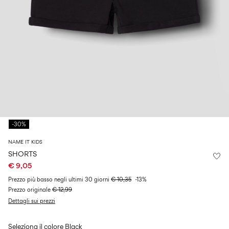
Size
school
play
0-
6–
27-
6–
1½–
18
14
35
14
8
months
years
years
years
Accedi
Domande?
Chi
siamo
-30%
Italia
NAME IT KIDS
/
italiano
SHORTS
€ 9,05
Prezzo più basso negli ultimi 30 giorni
€ 10,35
-13%
Prezzo originale
€ 12,99
Dettagli sui prezzi
Seleziona il colore
Black