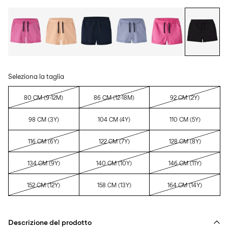
Seleziona la taglia
80 CM (9-12M)
86 CM (12-18M)
92 CM (2Y)
98 CM (3Y)
104 CM (4Y)
110 CM (5Y)
116 CM (6Y)
122 CM (7Y)
128 CM (8Y)
134 CM (9Y)
140 CM (10Y)
146 CM (11Y)
152 CM (12Y)
158 CM (13Y)
164 CM (14Y)
Descrizione del prodotto