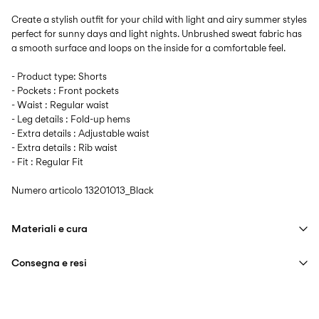
Create a stylish outfit for your child with light and airy summer styles
perfect for sunny days and light nights. Unbrushed sweat fabric has
a smooth surface and loops on the inside for a comfortable feel.
- Product type: Shorts
- Pockets : Front pockets
- Waist : Regular waist
- Leg details : Fold-up hems
- Extra details : Adjustable waist
- Extra details : Rib waist
- Fit : Regular Fit
Numero articolo
13201013_Black
Materiali e cura
Consegna e resi
Lavaggio in lavatrice a massimo 40°, programma per delicati
Non candeggiare
Consegna a casa (Poste Italiane)
€ 4,95