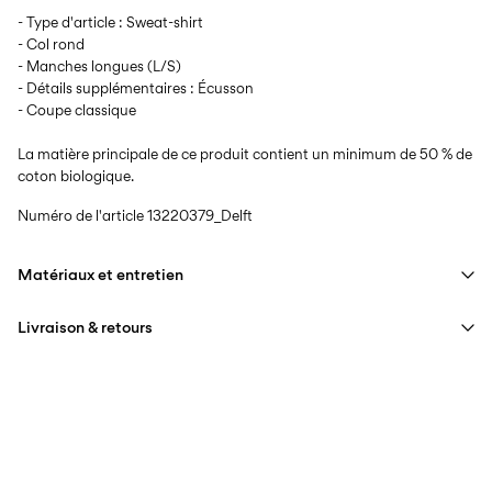
- Type d'article : Sweat-shirt
- Col rond
- Manches longues (L/S)
- Détails supplémentaires : Écusson
- Coupe classique
La matière principale de ce produit contient un minimum de 50 % de
coton biologique.
Numéro de l'article
13220379_Delft
Matériaux et entretien
Livraison & retours
Lavage en machine à 40°C maximum avec programme de
lavage délicat
Livraison à domicile (Colissimo)
€ 5,95
Ne pas blanchir
Séchage en tambour interdit
Collecte en point de retrait (MONDIALRELAY)
€ 4,95
Repasser à feu moyen