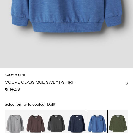
Taille
school
play
de
6–
27-
bébé
6–
1½–
14
35
14
8
0–
ans
ans
ans
18
mois
Connectez-
vous
Des
questions
?
NAME IT MINI
COUPE CLASSIQUE SWEAT-SHIRT
À
propos
€ 14,99
de
nous
Sélectionner la couleur
Delft
France
/
français