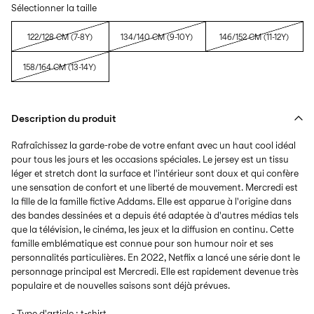
Sélectionner la taille
122/128 CM (7-8Y)
134/140 CM (9-10Y)
146/152 CM (11-12Y)
158/164 CM (13-14Y)
Description du produit
Rafraîchissez la garde-robe de votre enfant avec un haut cool idéal
pour tous les jours et les occasions spéciales. Le jersey est un tissu
léger et stretch dont la surface et l'intérieur sont doux et qui confère
une sensation de confort et une liberté de mouvement. Mercredi est
la fille de la famille fictive Addams. Elle est apparue à l'origine dans
des bandes dessinées et a depuis été adaptée à d'autres médias tels
que la télévision, le cinéma, les jeux et la diffusion en continu. Cette
famille emblématique est connue pour son humour noir et ses
personnalités particulières. En 2022, Netflix a lancé une série dont le
personnage principal est Mercredi. Elle est rapidement devenue très
populaire et de nouvelles saisons sont déjà prévues.
- Type d'article : t-shirt