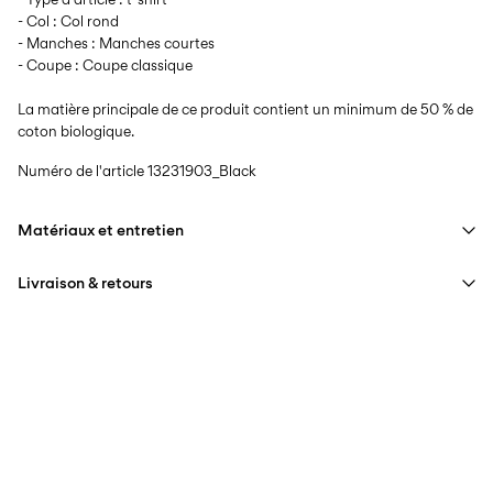
- Col : Col rond
- Manches : Manches courtes
- Coupe : Coupe classique
La matière principale de ce produit contient un minimum de 50 % de
coton biologique.
Numéro de l'article
13231903_Black
Matériaux et entretien
Livraison & retours
Lavage en machine à 40°C maximum avec programme de
lavage délicat
Livraison à domicile (Colissimo)
€ 5,95
Ne pas blanchir
Séchage en tambour interdit
Collecte en point de retrait (MONDIALRELAY)
€ 4,95
Repasser à feu moyen
Offerte à partir de
€ 69,90
Ne pas nettoyer à sec