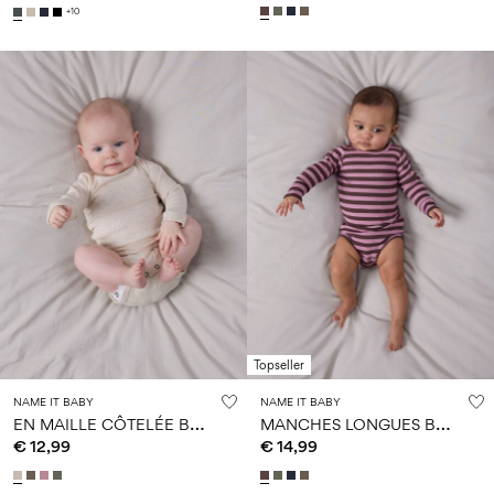
+10
Topseller
NAME IT BABY
NAME IT BABY
E
N MAILLE CÔTELÉE BARBOTEUSE
M
ANCHES LONGUES BARBOTEUSE
€ 12,99
€ 14,99