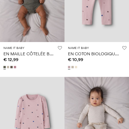
NAME IT BABY
NAME IT BABY
E
N MAILLE CÔTELÉE BARBOTEUSE
E
N COTON BIOLOGIQUE LEGGINGS
€ 12,99
€ 10,99