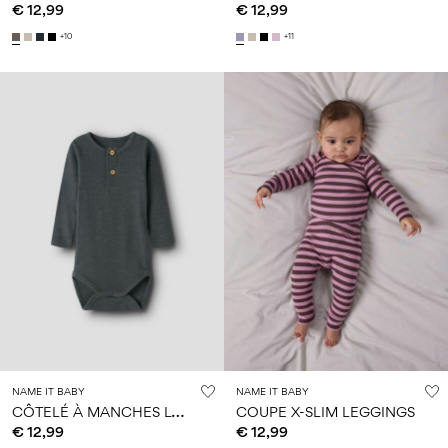
€ 12,99
€ 12,99
+10
+11
NAME IT BABY
NAME IT BABY
C
ÔTELÉ À MANCHES LONGUES BARBOTEUSE
COUPE X-SLIM LEGGINGS
€ 12,99
€ 12,99