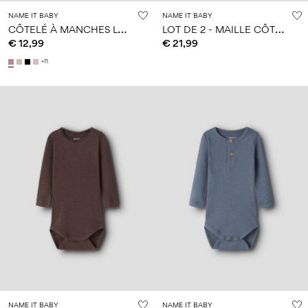
NAME IT BABY
NAME IT BABY
C
ÔTELÉ À MANCHES LONGUES BARBOTEUSE
L
OT DE 2 - MAILLE CÔTELÉE PANTALON
€ 12,99
€ 21,99
+11
NAME IT BABY
NAME IT BABY