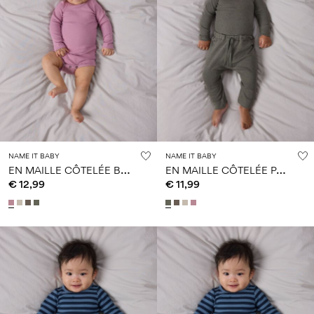
NAME IT BABY
NAME IT BABY
E
N MAILLE CÔTELÉE BARBOTEUSE
E
N MAILLE CÔTELÉE PANTALON
€ 12,99
€ 11,99