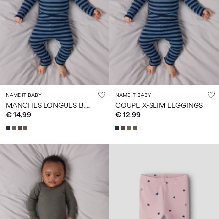
NAME IT BABY
NAME IT BABY
M
ANCHES LONGUES BARBOTEUSE
COUPE X-SLIM LEGGINGS
€ 14,99
€ 12,99