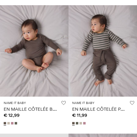
NAME IT BABY
NAME IT BABY
E
N MAILLE CÔTELÉE BARBOTEUSE
E
N MAILLE CÔTELÉE PANTALON
€ 12,99
€ 11,99