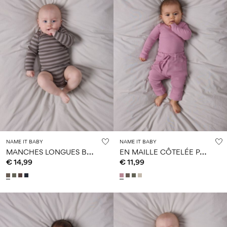
NAME IT BABY
NAME IT BABY
M
ANCHES LONGUES BARBOTEUSE
E
N MAILLE CÔTELÉE PANTALON
€ 14,99
€ 11,99