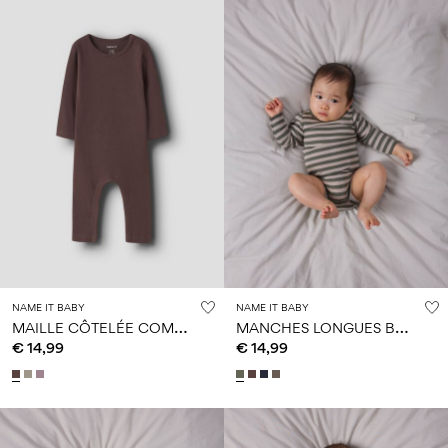
NAME IT BABY
NAME IT BABY
M
AILLE CÔTELÉE COMBINAISON
M
ANCHES LONGUES BARBOTEUSE
€ 14,99
€ 14,99