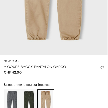
Taille
school
play
de
6–
27-
bébé
6–
1½–
14
35
14
8
0–
ans
ans
ans
18
mois
Connectez-
vous
Des
questions
?
NAME IT MINI
À COUPE BAGGY PANTALON CARGO
À
propos
CHF 42,90
de
nous
Sélectionner la couleur
Incense
Suisse
/
français