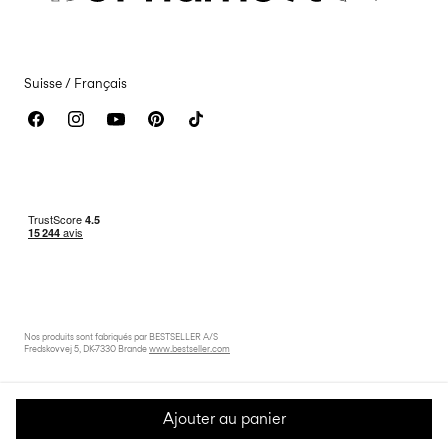
Mentions légales
Déclaration d’accessibilité
Suisse / Français
Nos produits sont fabriqués par BESTSELLER A/S
Fredskovvej 5, DK-7330 Brande
www.bestseller.com
Ajouter au panier