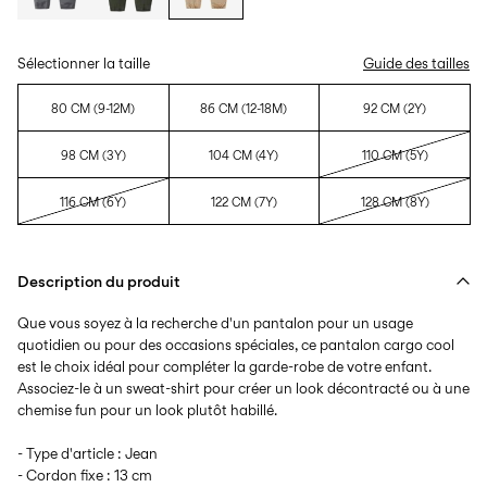
Sélectionner la taille
Guide des tailles
80 CM (9-12M)
86 CM (12-18M)
92 CM (2Y)
98 CM (3Y)
104 CM (4Y)
110 CM (5Y)
116 CM (6Y)
122 CM (7Y)
128 CM (8Y)
Description du produit
Que vous soyez à la recherche d'un pantalon pour un usage
quotidien ou pour des occasions spéciales, ce pantalon cargo cool
est le choix idéal pour compléter la garde-robe de votre enfant.
Associez-le à un sweat-shirt pour créer un look décontracté ou à une
chemise fun pour un look plutôt habillé.
- Type d'article : Jean
- Cordon fixe : 13 cm