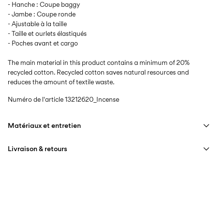
- Hanche : Coupe baggy
- Jambe : Coupe ronde
- Ajustable à la taille
- Taille et ourlets élastiqués
- Poches avant et cargo
The main material in this product contains a minimum of 20%
recycled cotton. Recycled cotton saves natural resources and
reduces the amount of textile waste.
Numéro de l'article
13212620_Incense
Matériaux et entretien
Livraison & retours
Lavage en machine, demi-charge, essorage court à 40 °C
Ne pas blanchir
Livraison à domicile (SwissPost Priority)
CHF 6,95
Séchage en tambour interdit
Offerte à partir de
CHF 99,90
Repasser à feu moyen