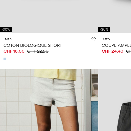
-30%
-30%
LMTD
LMTD
COTON BIOLOGIQUE SHORT
COUPE AMPL
CHF 16,00
CHF 22,90
CHF 24,40
CH