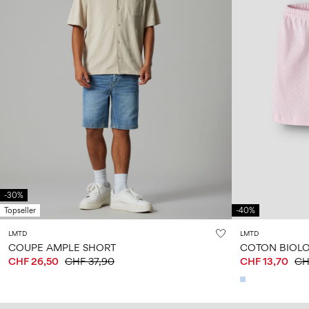
-30%
Topseller
-40%
LMTD
LMTD
COUPE AMPLE SHORT
COTON BIOLO
CHF 26,50
CHF 37,90
CHF 13,70
CH