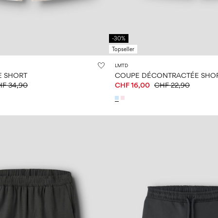
-30%
Topseller
LMTD
E SHORT
COUPE DÉCONTRACTÉE SHO
F 34,90
CHF 16,00
CHF 22,90