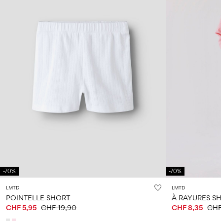
-70%
-70%
LMTD
LMTD
POINTELLE SHORT
À RAYURES S
CHF 5,95
CHF 19,90
CHF 8,35
CHF