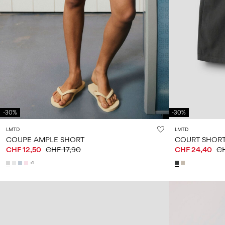
-30%
-30%
LMTD
LMTD
COUPE AMPLE SHORT
COURT SHOR
CHF 12,50
CHF 17,90
CHF 24,40
CH
+1