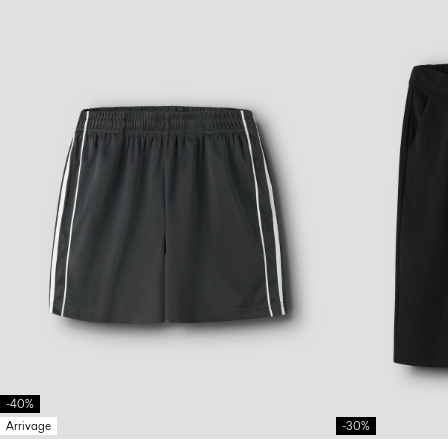
-40%
Arrivage
-30%