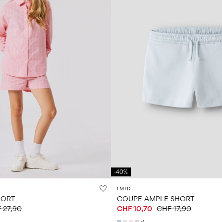
-40%
LMTD
HORT
COUPE AMPLE SHORT
 27,90
CHF 10,70
CHF 17,90
+1