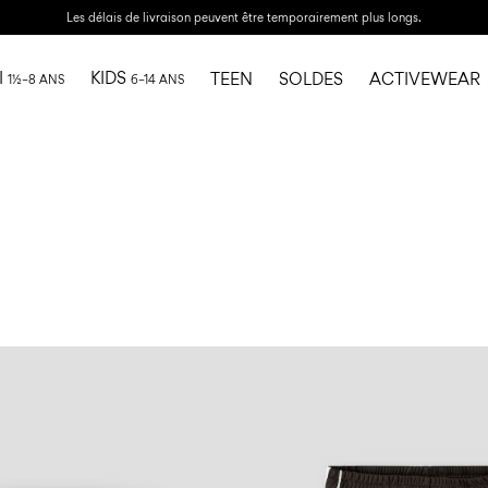
Les délais de livraison peuvent être temporairement plus longs.
I
KIDS
TEEN
SOLDES
ACTIVEWEAR
1½–8 ANS
6–14 ANS