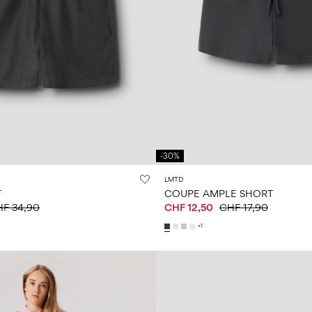
-30%
LMTD
T
COUPE AMPLE SHORT
F 34,90
CHF 12,50
CHF 17,90
+1