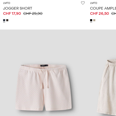
LMTD
LMTD
JOGGER SHORT
COUPE AMPL
CHF 17,90
CHF 29,90
CHF 26,50
CH