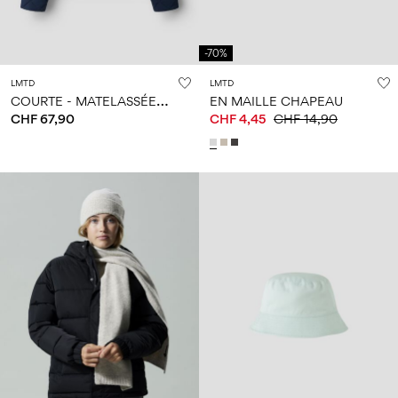
-70%
LMTD
LMTD
C
OURTE - MATELASSÉE VESTE
EN MAILLE CHAPEAU
CHF 67,90
CHF 4,45
CHF 14,90