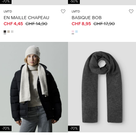
-70%
-50%
LMTD
LMTD
EN MAILLE CHAPEAU
BASIQUE BOB
CHF 4,45
CHF 14,90
CHF 8,95
CHF 17,90
-70%
-70%