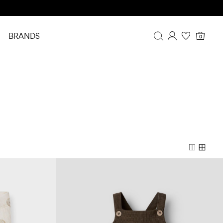
BRANDS
0
Overview
Purchases
Profile
Wishlist
FAQ
SIGN OUT