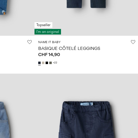
Topseller
I'm an original
NAME IT BABY
BASIQUE CÔTELÉ LEGGINGS
CHF 14,90
+22