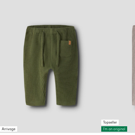
Topseller
Arrivage
I'm an original