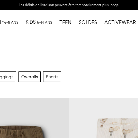
Les délais de livraison peuvent être temporairement plus longs.
I
KIDS
TEEN
SOLDES
ACTIVEWEAR
1½–8 ANS
6–14 ANS
ggings
Overalls
Shorts