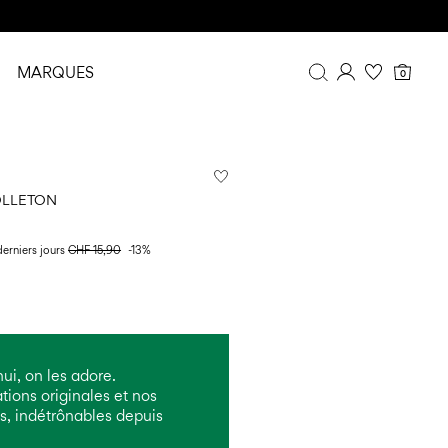
MARQUES
0
Aperçu
Historique de commande
Profil
OLLETON
Liste de souhaits
FAQ
derniers jours
CHF 15,90
-13%
DÉCONNEXION
i, on les adore.
ions originales et nos
, indétrônables depuis