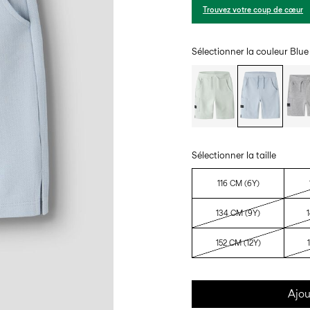
Trouvez votre coup de cœur
Sélectionner la couleur
Blue
Sélectionner la taille
116 CM (6Y)
134 CM (9Y)
152 CM (12Y)
Ajou