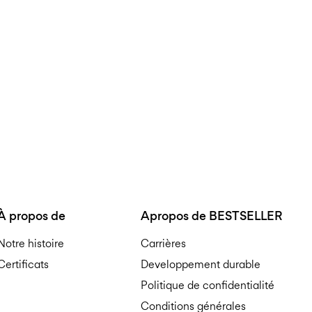
lavage délicat
Livraison à domicile (Swiss
Ne pas blanchir
Offerte à partir de
CHF 99,
Séchage en tambour i
Repasser à feu moyen
Livraison à domicile (Swi
Ne pas nettoyer à sec
Offerte à partir de
Séchage par suspensi
CHF 99,
À propos de
Apropos de BESTSELLER
Notre histoire
Carrières
Certificats
Developpement durable
Politique de confidentialité
Conditions générales