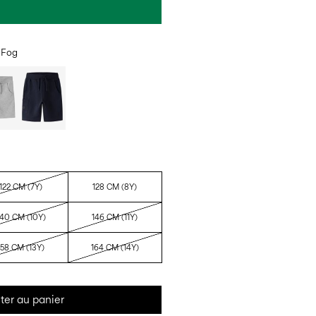
 Fog
122 CM (7Y)
128 CM (8Y)
140 CM (10Y)
146 CM (11Y)
158 CM (13Y)
164 CM (14Y)
ter au panier