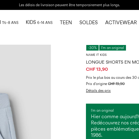
Les délais de livraison peuvent être temporairement plus longs.
I
KIDS
TEEN
SOLDES
ACTIVEWEAR
1½–8 ANS
6–14 ANS
-30%
I'm an original
NAME IT KIDS
LONGUE SHORTS EN M
CHF 13,90
Prix ​​le plus bas au cours des 30 
Prix ​​d'origine
CHF 19,90
Détails des prix
I'm an original
Hier comme aujourd'hu
Redécouvrez nos créat
pièces emblématiques
1986.