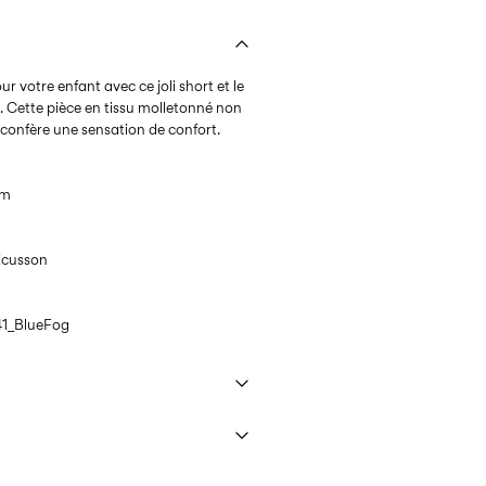
ur votre enfant avec ce joli short et le
. Cette pièce en tissu molletonné non
t confère une sensation de confort.
cm
 Écusson
1_BlueFog
à 40°C maximum avec programme de