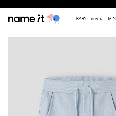
BABY
MIN
0–18 MOIS