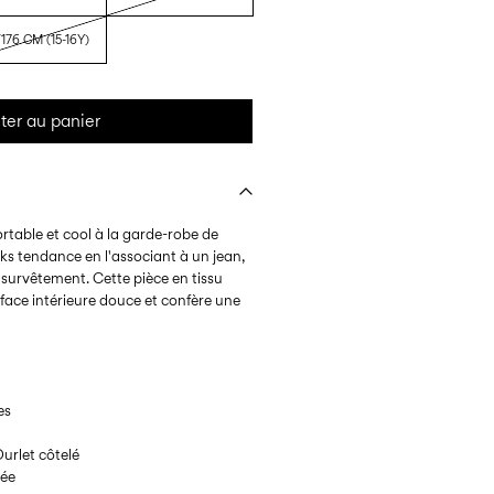
176 CM (15-16Y)
ter au panier
rtable et cool à la garde-robe de
oks tendance en l'associant à un jean,
survêtement. Cette pièce en tissu
face intérieure douce et confère une
es
Ourlet côtelé
tée