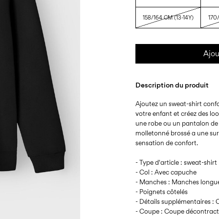
158/164 CM (13-14Y)
170/
Ajou
Description du produit
Ajoutez un sweat-shirt confo
votre enfant et créez des lo
une robe ou un pantalon de 
molletonné brossé a une sur
sensation de confort.
- Type d'article : sweat-shirt
- Col : Avec capuche
- Manches : Manches longu
- Poignets côtelés
- Détails supplémentaires : 
- Coupe : Coupe décontrac