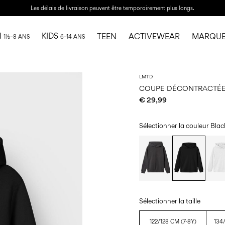
Les délais de livraison peuvent être temporairement plus longs.
I
KIDS
TEEN
ACTIVEWEAR
MARQUE
1½–8 ANS
6–14 ANS
LMTD
COUPE DÉCONTRACTÉE
€ 29,99
Sélectionner la couleur
Blac
Sélectionner la taille
122/128 CM (7-8Y)
134