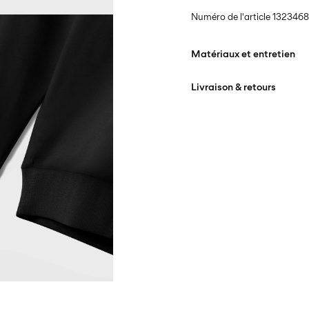
Numéro de l'article
1323468
Matériaux et entretien
Livraison & retours
Lavage en machine 
lavage délicat
Livraison à domicile (bpost
Ne pas blanchir
Séchage en tambour i
Collecte en point de retrai
Repasser à feu moyen
Offerte à partir de
€ 69,90
Ne pas nettoyer à sec
Séchage par suspensi
Collecte en consigne à col
Offerte à partir de
€ 69,90