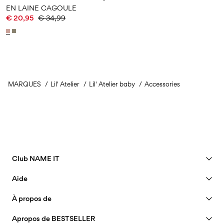
EN LAINE CAGOULE
€ 20,95
€ 34,99
MARQUES
Lil' Atelier
Lil' Atelier baby
Accessories
Club NAME IT
Voir les avantages
Aide
Devenir membre
Assistance
À propos de
Mon compte
Guide de tailles
40 years of NAME IT
FAQ
Apropos de BESTSELLER
Suivi de commande