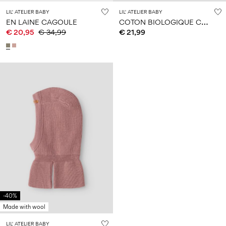
LIL' ATELIER BABY
LIL' ATELIER BABY
C
OTON BIOLOGIQUE CHAPEAU ANTI-UV
EN LAINE CAGOULE
€ 20,95
€ 34,99
€ 21,99
-40%
Made with wool
LIL' ATELIER BABY