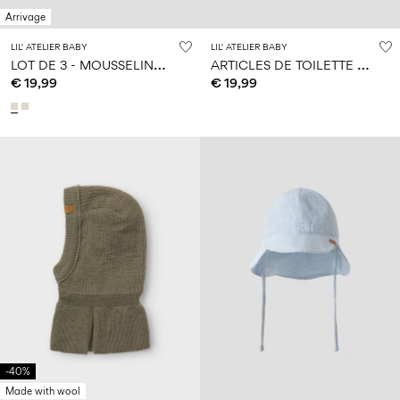
Arrivage
LIL' ATELIER BABY
LIL' ATELIER BABY
L
OT DE 3 - MOUSSELINE DE COTON BIOLOGIQUE COUVERTURE
A
RTICLES DE TOILETTE SAC
€ 19,99
€ 19,99
-40%
Made with wool