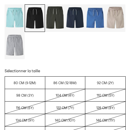
Sélectionner la taille
80 CM (9-12M)
86 CM (12-18M)
92 CM (2Y)
98 CM (3Y)
104 CM (4Y)
110 CM (5Y)
116 CM (6Y)
122 CM (7Y)
128 CM (8Y)
134 CM (9Y)
140 CM (10Y)
146 CM (11Y)