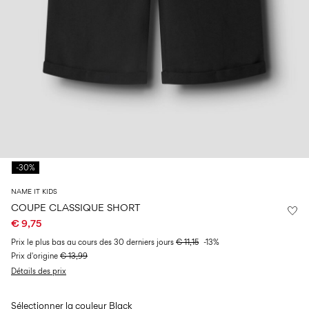
14
8
0–
ans
ans
ans
18
mois
Connectez-
vous
Des
questions
?
À
-30%
propos
de
NAME IT KIDS
nous
COUPE CLASSIQUE SHORT
€ 9,75
Belgique
/
Prix ​​le plus bas au cours des 30 derniers jours
€ 11,15
-13%
français
Prix ​​d'origine
€ 13,99
Détails des prix
Sélectionner la couleur
Black