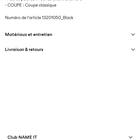
- COUPE : Coupe classique
Numéro de l'article
13201050_Black
Matériaux et entretien
Livraison & retours
Lavage en machine à 40°C maximum avec programme de
lavage délicat
Livraison à domicile (bpost)
€ 4,95
Ne pas blanchir
Séchage par culbutage à basse température
Collecte en point de retrait (bpost)
€ 4,95
Repasser à feu moyen
Offerte à partir de
€ 69,90
Ne pas nettoyer à sec
Collecte en consigne à colis (bpost)
€ 4,95
Offerte à partir de
€ 69,90
Club NAME IT