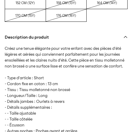
152 CM (12Y)
158 CM (13Y)
164 CM (14Y)
170 CM (15Y)
176 CM (16Y)
Description du produit
Créez une tenue élégante pour votre enfant avec des pièces d'été
légères et aérées qui conviennent parfaitement pour les journées
ensoleillées et les claires nuits d'été. Cette pièce en tissu molletonné
non brossé a une surface lisse et confère une sensation de confort.
- Type d'article : Short
- Cordon fixe en coton : 13 cm
- Tissu : Tissu molletonné non brossé
- Longueur/Taille : Long
- Détails jambes : Ourlets à revers
- Détails supplémentaires :
- - Taille ajustable
- - Taille côtelée
- - Écusson
- Autres poches : Poches avant et arrière