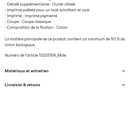
- Détails supplémentaires : Ourlet côtelé
- Imprimé pailleté pour un look scintillant et cool
- Imprimé : Imprimé pigmenté
- Coupe : Coupe classique
- Composition de la fixation : Coton
La matière principale de ce produit contient un minimum de 50 % de
coton biologique.
Numéro de l'article
13255158_Mole
Matériaux et entretien
Livraison & retours
Lavage en machine, demi-charge, essorage court à 40 °C
Ne pas blanchir
Livraison à domicile (bpost)
€ 4,95
Séchage en tambour interdit
Repasser à feu moyen
Collecte en point de retrait (bpost)
€ 4,95