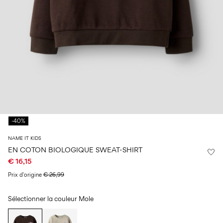
14
8
0–
ans
ans
ans
18
mois
Connectez-
vous
Des
questions
?
À
-40%
propos
de
NAME IT KIDS
nous
EN COTON BIOLOGIQUE SWEAT-SHIRT
€ 16,15
Belgique
/
Prix ​​d'origine
€ 26,99
français
Sélectionner la couleur
Mole