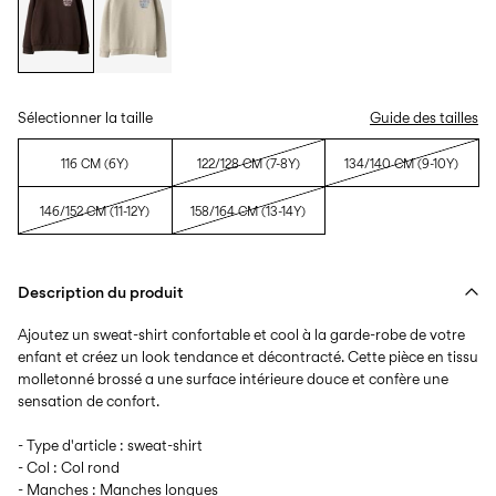
Sélectionner la taille
Guide des tailles
116 CM (6Y)
122/128 CM (7-8Y)
134/140 CM (9-10Y)
146/152 CM (11-12Y)
158/164 CM (13-14Y)
Description du produit
Ajoutez un sweat-shirt confortable et cool à la garde-robe de votre
enfant et créez un look tendance et décontracté. Cette pièce en tissu
molletonné brossé a une surface intérieure douce et confère une
sensation de confort.
- Type d'article : sweat-shirt
- Col : Col rond
- Manches : Manches longues