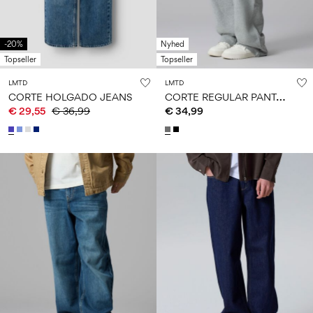
-20%
Nyhed
Topseller
Topseller
LMTD
LMTD
C
ORTE REGULAR PANTALONES DE CHÁNDAL
CORTE HOLGADO JEANS
€ 29,55
€ 36,99
€ 34,99