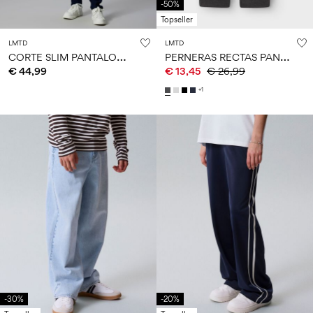
-50%
Topseller
LMTD
LMTD
C
ORTE SLIM PANTALONES
P
ERNERAS RECTAS PANTALONES DE CHÁNDAL
€ 44,99
€ 13,45
€ 26,99
+1
-30%
-20%