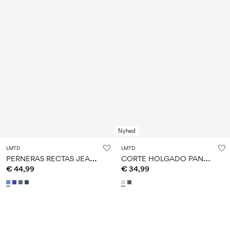
Nyhed
LMTD
LMTD
P
ERNERAS RECTAS JEANS
C
ORTE HOLGADO PANTALONES DE CHÁNDAL
€ 44,99
€ 34,99