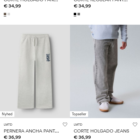
€ 34,99
€ 34,99
Nyhed
Topseller
LMTD
LMTD
P
ERNERA ANCHA PANTALONES DE CHÁNDAL
CORTE HOLGADO JEANS
€ 36,99
€ 36,99