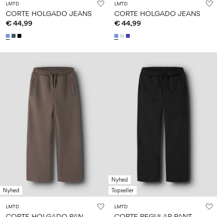
LMTD
LMTD
CORTE HOLGADO JEANS
CORTE HOLGADO JEANS
€ 44,99
€ 44,99
Nyhed
Nyhed
Topseller
LMTD
LMTD
C
ORTE HOLGADO PANTALONES DE CHÁNDAL
C
ORTE REGULAR PANTALONES DE CHÁNDAL