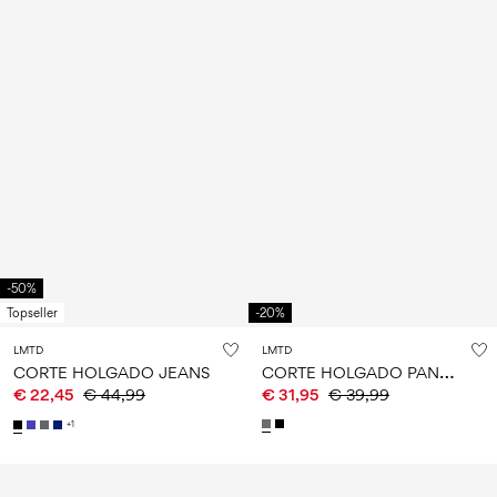
-50%
Topseller
-20%
LMTD
LMTD
C
ORTE HOLGADO PANTALONES
CORTE HOLGADO JEANS
€ 22,45
€ 44,99
€ 31,95
€ 39,99
+1