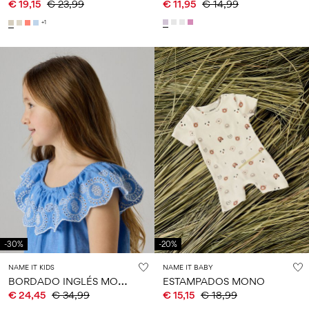
€ 19,15
€ 23,99
€ 11,95
€ 14,99
+1
-30%
-20%
NAME IT KIDS
NAME IT BABY
B
ORDADO INGLÉS MONO
ESTAMPADOS MONO
€ 24,45
€ 34,99
€ 15,15
€ 18,99