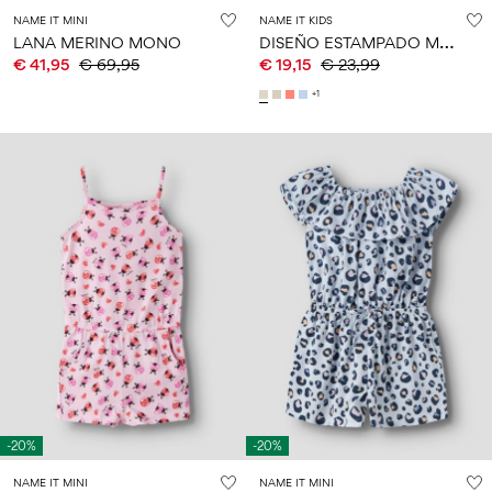
NAME IT MINI
NAME IT KIDS
D
ISEÑO ESTAMPADO MONO
LANA MERINO MONO
€ 41,95
€ 69,95
€ 19,15
€ 23,99
+1
-20%
-20%
NAME IT MINI
NAME IT MINI