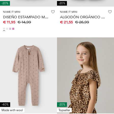
-20%
-20%
NAME IT MINI
NAME IT MINI
D
ISEÑO ESTAMPADO MONO
A
LGODÓN ORGÁNICO MONO
€ 11,95
€ 14,99
€ 21,55
€ 26,99
-40%
-20%
Made with wool
Topseller