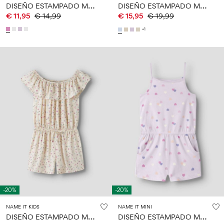
D
ISEÑO ESTAMPADO MONO
D
ISEÑO ESTAMPADO MONO
€ 11,95
€ 14,99
€ 15,95
€ 19,99
+1
-20%
-20%
NAME IT KIDS
NAME IT MINI
D
ISEÑO ESTAMPADO MONO
D
ISEÑO ESTAMPADO MONO