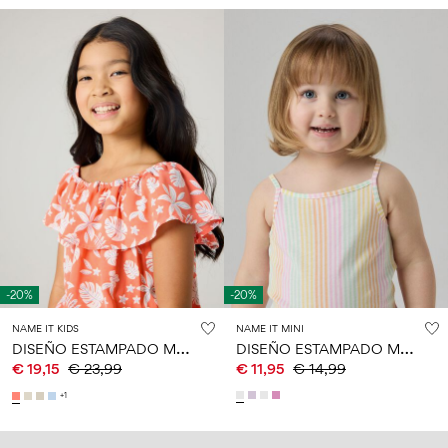
-20%
-20%
NAME IT KIDS
NAME IT MINI
D
ISEÑO ESTAMPADO MONO
D
ISEÑO ESTAMPADO MONO
€ 19,15
€ 23,99
€ 11,95
€ 14,99
+1