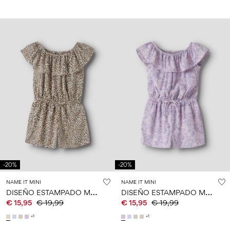
-20%
-20%
NAME IT MINI
NAME IT MINI
D
ISEÑO ESTAMPADO MONO
D
ISEÑO ESTAMPADO MONO
€ 15,95
€ 19,99
€ 15,95
€ 19,99
+1
+1