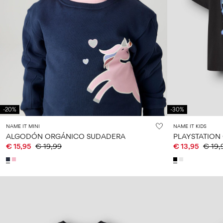
-20%
-30%
NAME IT MINI
NAME IT KIDS
ALGODÓN ORGÁNICO SUDADERA
PLAYSTATION
€ 15,95
€ 19,99
€ 13,95
€ 19,