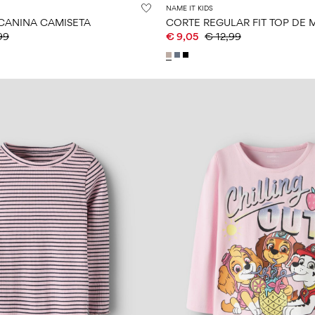
NAME IT KIDS
 CANINA CAMISETA
99
€ 9,05
€ 12,99