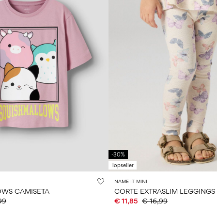
-30%
Topseller
NAME IT MINI
OWS CAMISETA
CORTE EXTRASLIM LEGGINGS
99
€ 11,85
€ 16,99