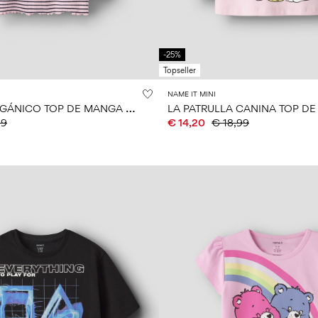
-25%
Topseller
NAME IT MINI
A
LGODÓN ORGÁNICO TOP DE MANGA LARGA
99
€ 14,20
€ 18,99