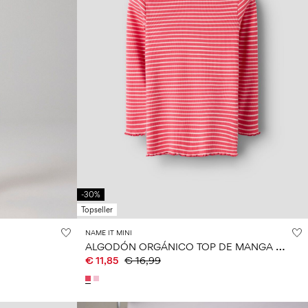
-30%
Topseller
NAME IT MINI
A
LGODÓN ORGÁNICO TOP DE MANGA LARGA
€ 11,85
€ 16,99