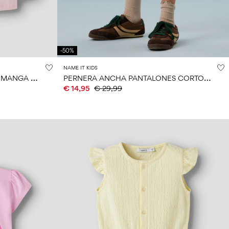
-50%
NAME IT KIDS
L
A PATRULLA CANINA TOP DE MANGA LARGA
P
ERNERA ANCHA PANTALONES CORTOS VAQUEROS
€ 14,95
€ 29,99