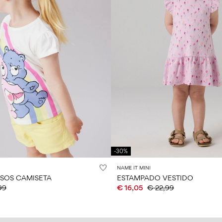
-30%
NAME IT MINI
SOS CAMISETA
ESTAMPADO VESTIDO
99
€ 16,05
€ 22,99