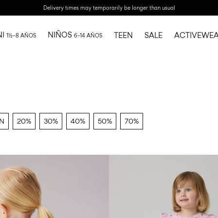
Delivery times may temporarily be longer than usual
NI
NIÑOS
TEEN
SALE
ACTIVEWE
1½–8 AÑOS
6–14 AÑOS
N
20%
30%
40%
50%
70%