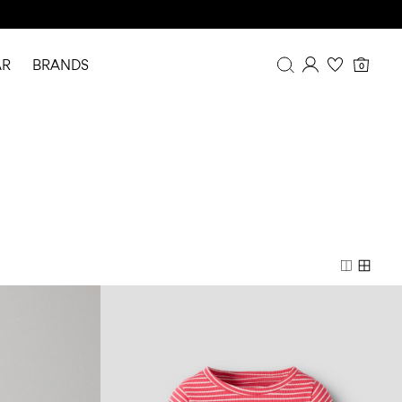
AR
BRANDS
0
Overview
Purchases
Profile
Wishlist
FAQ
SIGN OUT