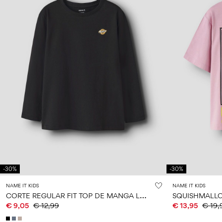
-30%
-30%
NAME IT KIDS
NAME IT KIDS
C
ORTE REGULAR FIT TOP DE MANGA LARGA
SQUISHMALL
€ 9,05
€ 12,99
€ 13,95
€ 19,