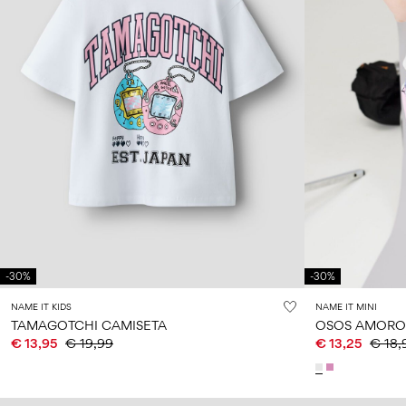
-30%
-30%
NAME IT KIDS
NAME IT MINI
TAMAGOTCHI CAMISETA
OSOS AMORO
€ 13,95
€ 19,99
€ 13,25
€ 18,