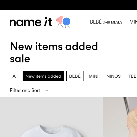
BEBÉ
MI
0–18 MESES
New items added
sale
All
New items added
BEBÉ
MINI
NIÑOS
TEE
Filter and Sort