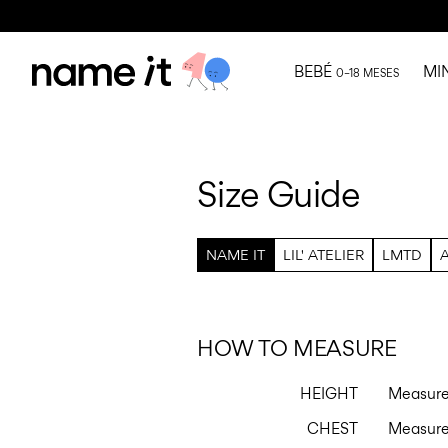
BEBÉ
MI
0–18 MESES
Size Guide
NAME IT
LIL' ATELIER
LMTD
HOW TO MEASURE
HEIGHT
Measure 
CHEST
Measure 