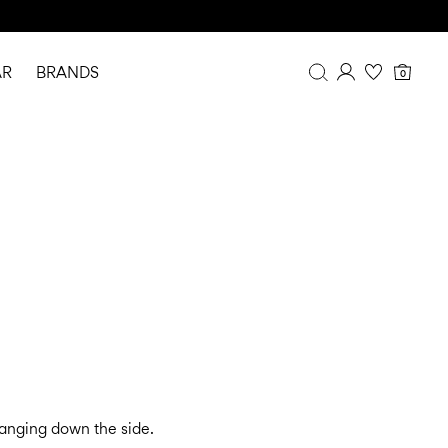
AR
BRANDS
0
Overview
Purchases
Profile
Wishlist
FAQ
SIGN OUT
hanging down the side.