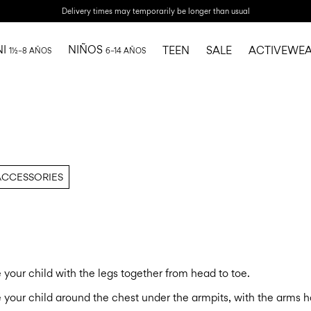
Delivery times may temporarily be longer than usual
NI
NIÑOS
TEEN
SALE
ACTIVEWE
1½–8 AÑOS
6–14 AÑOS
ACCESSORIES
your child with the legs together from head to toe.
your child around the chest under the armpits, with the arms 