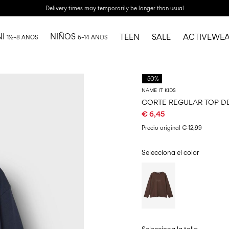
Delivery times may temporarily be longer than usual
NI
NIÑOS
TEEN
SALE
ACTIVEWE
1½–8 AÑOS
6–14 AÑOS
-50%
NAME IT KIDS
CORTE REGULAR TOP D
€ 6,45
Precio original
€ 12,99
Selecciona el color