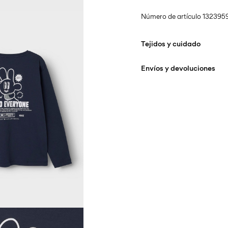
Número de artículo
1323959
Tejidos y cuidado
Envíos y devoluciones
Lavar en lavadora a 
de lavado delicado
Entregas a domicilio (Corr
No usar lejía
No secar en secadora
Recogida en punto de servi
Planchar a temperatu
Sin costo de
€ 69,90
No lavar en seco
Secar en la cuerda