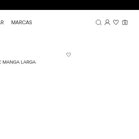
AR
MARCAS
0
Resumen
Historial de pedidos
Perfil
E MANGA LARGA
Imprescindibles
FAQ
CERRAR SESIÓN