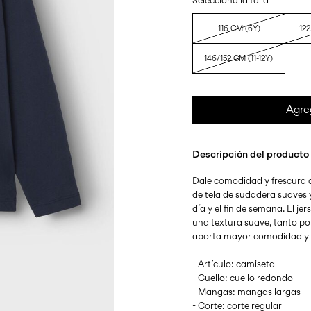
Selecciona la talla
116 CM (6Y)
122
146/152 CM (11-12Y)
Agre
Descripción del producto
Dale comodidad y frescura a
de tela de sudadera suaves 
día y el fin de semana. El jer
una textura suave, tanto po
aporta mayor comodidad y l
- Artículo: camiseta
- Cuello: cuello redondo
- Mangas: mangas largas
- Corte: corte regular