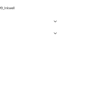
9_Inkwell
un máximo de 40°C bajo un programa
eos)
€ 5,95
cio (Correos)
€ 4,95
ra media
opciones de envío