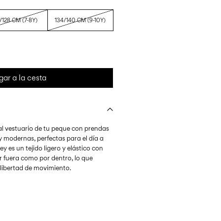
/128 CM (7-8Y)
134/140 CM (9-10Y)
gar a la cesta
l vestuario de tu peque con prendas
y modernas, perfectas para el día a
sey es un tejido ligero y elástico con
r fuera como por dentro, lo que
ibertad de movimiento.