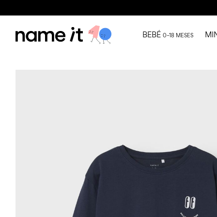
BEBÉ
MI
0–18 MESES